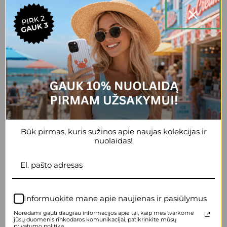
Reda
Gražus, patogus, tvirtas dėklas, esu
patenkinta
+2
Anonymous
Itin komfortiškas, slidus, malonus
laikyti rankose. Dizainas irgi super!
Tikrai vienas geriausių sprendimų
Būk pirmas, kuris sužinos apie naujas kolekcijas ir
nuolaidas!
+2
Anonymous
Max cute dėklas! Prikau draugei
dovanų, liko labai patenkinta! Labai
gera kokybė, tvirtas.
Informuokite mane apie naujienas ir pasiūlymus
Norėdami gauti daugiau informacijos apie tai, kaip mes tvarkome
jūsų duomenis rinkodaros komunikacijai, patikrinkite mūsų
+2
privatumo politiką.