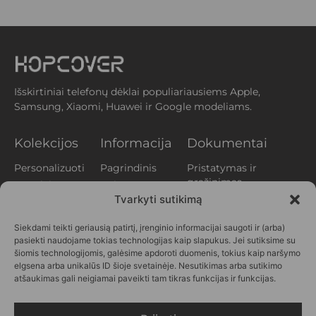
Išskirtiniai telefonų dėklai populiariausiems Apple,
Samsung, Xiaomi, Huawei ir Google modeliams.
Kolekcijos
Informacija
Dokumentai
Personalizuoti
Pagrindinis
Pristatymas ir
grąžinimas
Augalai
Apie mus
Privatumo
Tvarkyti sutikimą
Aperityvas
Klientų
politika
atsiliepimai
Gyvūnai
Siekdami teikti geriausią patirtį, įrenginio informacijai saugoti ir (arba)
Slapukų politika
Kontaktai
Printai
pasiekti naudojame tokias technologijas kaip slapukus. Jei sutiksime su
(EU)
DUK
Vasara
šiomis technologijomis, galėsime apdoroti duomenis, tokius kaip naršymo
Verslui
elgsena arba unikalūs ID šioje svetainėje. Nesutikimas arba sutikimo
Personažai
atšaukimas gali neigiamai paveikti tam tikras funkcijas ir funkcijas.
SEKITE
MUS