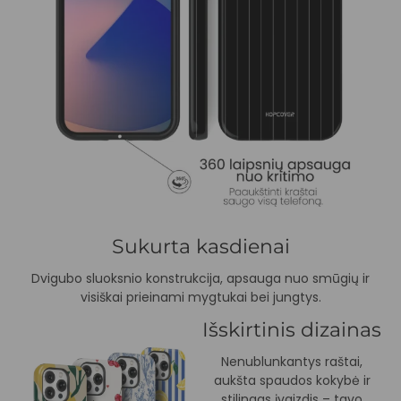
Sukurta kasdienai
Dvigubo sluoksnio konstrukcija, apsauga nuo smūgių ir
visiškai prieinami mygtukai bei jungtys.
Išskirtinis dizainas
Nenublunkantys raštai,
aukšta spaudos kokybė ir
stilingas įvaizdis – tavo