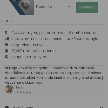
Į KREPŠELĮ
97,7% užsakymų pristatoma per 1-3 darbo dienas.
Nemokamas siuntimas perkant už 50eur. ir daugiau.
Pagaminta Lietuvoje.
20,000+ patenkintų klientų
Saugus atsiskaitymas
Stilinga, kokybiška ir greita – Hopcover tikrai pateisino
visus lūkesčius. Dėklą gavau vos po kelių dienų, o dizainas
atrodo nuostabiai. Komanda labai maloni ir greitai atsakė į
visus mano klausimus.
Ieva
★
★
★
★
★
Aprašymas