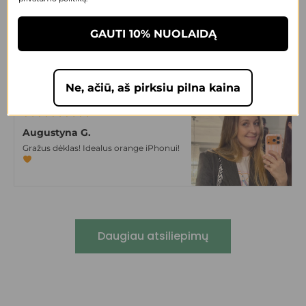
Anonymous
GAUTI 10% NUOLAIDĄ
Tvirtos medžiagos, tačiau malonus
liesti dėklas. Dizainas labai cute! Ypač
tokiom niūriom lapkričio dienom
Ne, ačiū, aš pirksiu pilna kaina
+2
Augustyna G.
Gražus dėklas! Idealus orange iPhonui!
Daugiau atsiliepimų