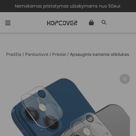
Nemokamas pristatymas užsakymams nuo 50eur.
Pradžia
/
Parduotuvė
/
Priedai
/ Apsauginis kameros stikliukas