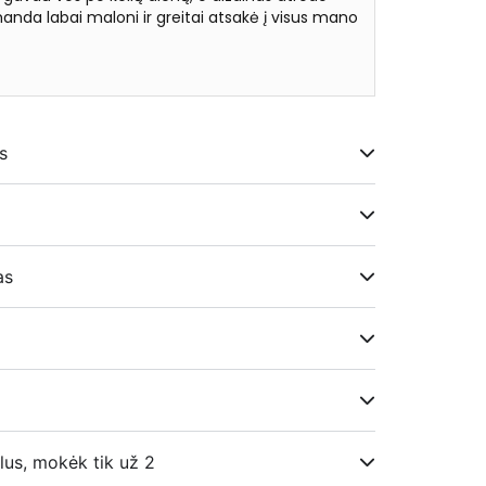
anda labai maloni ir greitai atsakė į visus mano
★
s
i
as
lus, mokėk tik už 2