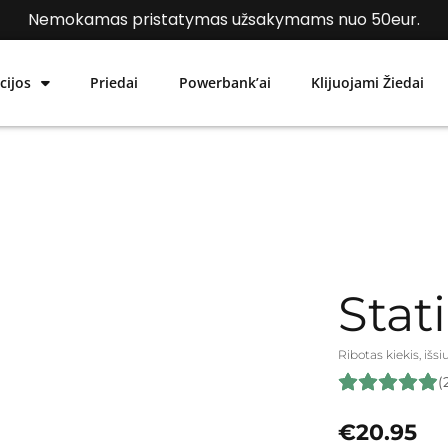
Nemokamas pristatymas užsakymams nuo 50eur.
cijos
Priedai
Powerbank’ai
Klijuojami Žiedai
Stat
Ribotas kiekis, išs
(
€
20.95