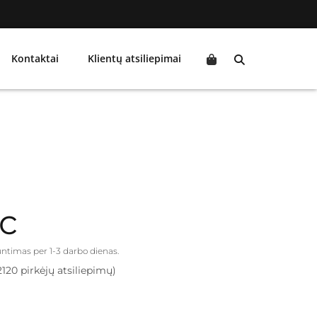
Kontaktai
Klientų atsiliepimai
ic
iuntimas per 1-3 darbo dienas.
2120 pirkėjų atsiliepimų)