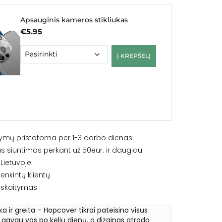
Apsauginis kameros stikliukas
€
5.95
Į KREPŠELĮ
ymų pristatoma per 1-3 darbo dienas.
siuntimas perkant už 50eur. ir daugiau.
ietuvoje.
enkintų klientų
iskaitymas
ška ir greita – Hopcover tikrai pateisino visus
ą gavau vos po kelių dienų, o dizainas atrodo