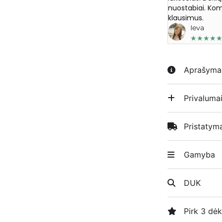
nuostabiai. Kom
klausimus.
Ieva
★
★
★
★
Aprašyma
Privaluma
Pristatym
Gamyba
DUK
Pirk 3 dėk