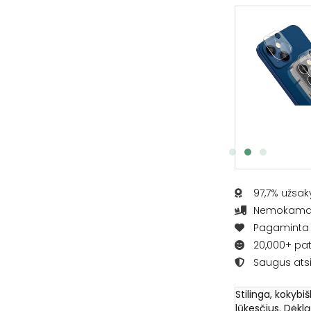
Apsauginis ekrano stikliukas
€
6.95
Į KREPŠELĮ
97,7% užsak
Nemokamas 
Pagaminta L
20,000+ pat
Saugus ats
Stilinga, kokybi
lūkesčius. Dėkl