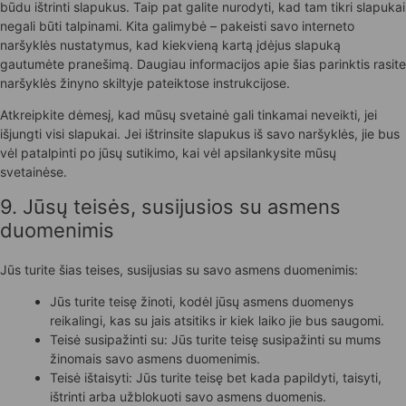
būdu ištrinti slapukus. Taip pat galite nurodyti, kad tam tikri slapukai
negali būti talpinami. Kita galimybė – pakeisti savo interneto
naršyklės nustatymus, kad kiekvieną kartą įdėjus slapuką
gautumėte pranešimą. Daugiau informacijos apie šias parinktis rasite
naršyklės žinyno skiltyje pateiktose instrukcijose.
Atkreipkite dėmesį, kad mūsų svetainė gali tinkamai neveikti, jei
išjungti visi slapukai. Jei ištrinsite slapukus iš savo naršyklės, jie bus
vėl patalpinti po jūsų sutikimo, kai vėl apsilankysite mūsų
svetainėse.
9. Jūsų teisės, susijusios su asmens
duomenimis
Jūs turite šias teises, susijusias su savo asmens duomenimis:
Jūs turite teisę žinoti, kodėl jūsų asmens duomenys
reikalingi, kas su jais atsitiks ir kiek laiko jie bus saugomi.
Teisė susipažinti su: Jūs turite teisę susipažinti su mums
žinomais savo asmens duomenimis.
Teisė ištaisyti: Jūs turite teisę bet kada papildyti, taisyti,
ištrinti arba užblokuoti savo asmens duomenis.