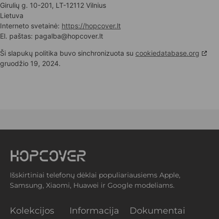
Girulių g. 10-201, LT-12112 Vilnius
Lietuva
Interneto svetainė:
https://hopcover.lt
El. paštas:
pagalba@
hopcover.lt
Ši slapukų politika buvo sinchronizuota su
cookiedatabase.org
gruodžio 19, 2024.
Išskirtiniai telefonų dėklai populiariausiems Apple,
Samsung, Xiaomi, Huawei ir Google modeliams.
Kolekcijos
Informacija
Dokumentai