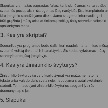
Slapukas yra mažas paprastas failas, kuris siunčiamas kartu su šios
svetainės puslapiais ir išsaugomas jūsų naršyklės jūsų kompiuterio ar
kito įrenginio standžiajame diske. Jame saugoma informacija gali
būti grąžinta į mūsų arba atitinkamų trečiųjų šalių serverius vėlesnio
apsilankymo metu.
3. Kas yra skriptai?
Scenarijus yra programos kodo dalis, kuri naudojama tam, kad mūsų
svetainė veiktų tinkamai ir interaktyviai. Šis kodas vykdomas mūsų
serveryje arba jūsų įrenginyje.
4. Kas yra žiniatinklio švyturys?
Žiniatinklio švyturys (arba pikselių žyma) yra maža, nematoma
teksto arba vaizdo dalis svetainėje, naudojama srautui svetainėje
stebėti. Tam naudojant žiniatinklio švyturius saugomi įvairūs
duomenys apie jus.
5. Slapukai