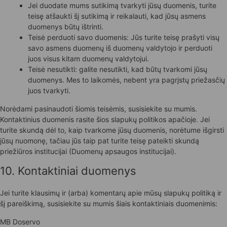
Jei duodate mums sutikimą tvarkyti jūsų duomenis, turite
teisę atšaukti šį sutikimą ir reikalauti, kad jūsų asmens
duomenys būtų ištrinti.
Teisė perduoti savo duomenis: Jūs turite teisę prašyti visų
savo asmens duomenų iš duomenų valdytojo ir perduoti
juos visus kitam duomenų valdytojui.
Teisė nesutikti: galite nesutikti, kad būtų tvarkomi jūsų
duomenys. Mes to laikomės, nebent yra pagrįstų priežasčių
juos tvarkyti.
Norėdami pasinaudoti šiomis teisėmis, susisiekite su mumis.
Kontaktinius duomenis rasite šios slapukų politikos apačioje. Jei
turite skundą dėl to, kaip tvarkome jūsų duomenis, norėtume išgirsti
jūsų nuomonę, tačiau jūs taip pat turite teisę pateikti skundą
priežiūros institucijai (Duomenų apsaugos institucijai).
10. Kontaktiniai duomenys
Jei turite klausimų ir (arba) komentarų apie mūsų slapukų politiką ir
šį pareiškimą, susisiekite su mumis šiais kontaktiniais duomenimis:
MB Doservo