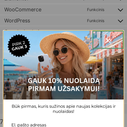
WooCommerce
Funkcinis
WordPress
Funkcinis
Google Analytics
Statistika
Sourcebuster JS
Statistika
Google Adsense
Rinkodara
Complianz
Funkcinis
Google Fonts
Rinkodara
Facebook
Rinkodara, Funkcinis
TikTok
Rinkodara, Funkcinis
Būk pirmas, kuris sužinos apie naujas kolekcijas ir
Įvairūs
Statistika
nuolaidas!
7. Sutikimas