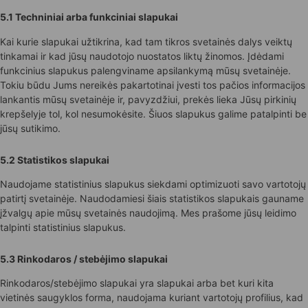
5.1 Techniniai arba funkciniai slapukai
Kai kurie slapukai užtikrina, kad tam tikros svetainės dalys veiktų
tinkamai ir kad jūsų naudotojo nuostatos liktų žinomos. Įdėdami
funkcinius slapukus palengviname apsilankymą mūsų svetainėje.
Tokiu būdu Jums nereikės pakartotinai įvesti tos pačios informacijos
lankantis mūsų svetainėje ir, pavyzdžiui, prekės lieka Jūsų pirkinių
krepšelyje tol, kol nesumokėsite. Šiuos slapukus galime patalpinti be
jūsų sutikimo.
5.2 Statistikos slapukai
Naudojame statistinius slapukus siekdami optimizuoti savo vartotojų
patirtį svetainėje. Naudodamiesi šiais statistikos slapukais gauname
įžvalgų apie mūsų svetainės naudojimą. Mes prašome jūsų leidimo
talpinti statistinius slapukus.
5.3 Rinkodaros / stebėjimo slapukai
Rinkodaros/stebėjimo slapukai yra slapukai arba bet kuri kita
vietinės saugyklos forma, naudojama kuriant vartotojų profilius, kad