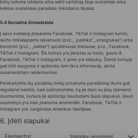
būtų rodoma reklama arba sekti vartotoją šioje svetainėje arba
keliose svetainėse panašiais rinkodaros tikslais.
5.4 Socialinė žiniasklaida
Į savo svetainę įtraukėme Facebook, TikTok ir Instagram turinio,
skirto tinklalapiams reklamuoti (pvz., „patinka“, „smeigtukas“) arba
bendrinti (pvz., „twitter“) socialiniuose tinkluose, pvz., Facebook,
TikTok ir Instagram. Šis turinys yra įterptas su kodu, gautu iš
Facebook, TikTok ir Instagram, ir jame yra slapukų. Šiame turinyje
gali būti saugoma ir apdorota tam tikra informacija, skirta
suasmenintam reklamavimui.
Perskaitykite šių socialinių tinklų privatumo pareiškimą (kuris gali
reguliariai keistis), kad sužinotumėte, ką jie daro su jūsų (asmens)
duomenimis, kuriuos jie apdoroja naudodami šiuos slapukus. Gauti
duomenys yra kiek įmanoma anonimiški. Facebook, TikTok ir
Instagram yra Jungtinėse Amerikos Valstijose.
6. Įdėti slapukai
Elementor
Statistika (anoniminė)