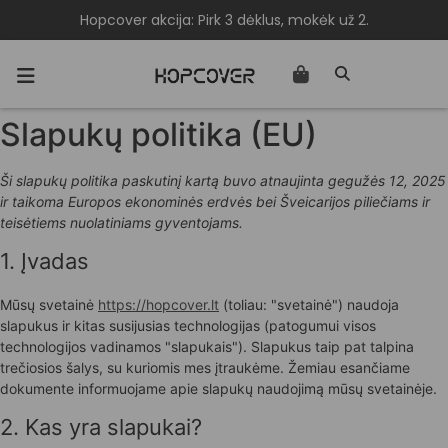
Hopcover akcija: Pirk 3 dėklus, mokėk už 2.
Slapukų politika (EU)
Ši slapukų politika paskutinį kartą buvo atnaujinta gegužės 12, 2025
ir taikoma Europos ekonominės erdvės bei Šveicarijos piliečiams ir
teisėtiems nuolatiniams gyventojams.
1. Įvadas
Mūsų svetainė
https://hopcover.lt
(toliau: "svetainė") naudoja
slapukus ir kitas susijusias technologijas (patogumui visos
technologijos vadinamos "slapukais"). Slapukus taip pat talpina
trečiosios šalys, su kuriomis mes įtraukėme. Žemiau esančiame
dokumente informuojame apie slapukų naudojimą mūsų svetainėje.
2. Kas yra slapukai?