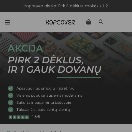
Hopcover akcija: Pirk 3 dėklus, mokėk už 2.
AKCIJA
PIRK 2 DĖKLUS,
IR 1 GAUK DOVANŲ
Apsaugo nuo smūgių ir įbrėžimų
Visiems populiariausiems modeliams
Sukurta ir pagaminta Lietuvoje
Tūkstančiai patenkintų klientų
4.8/5