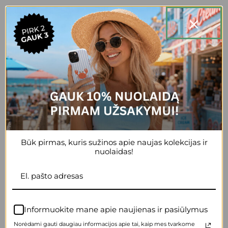
Racket
Alpha
€
20.95
€
20.95
Tutu
Ollie
€
20.95
€
20.95
Date
Gentle
€
20.95
€
20.95
Būk pirmas, kuris sužinos apie naujas kolekcijas ir
nuolaidas!
Velodrome
Siesta
€
20.95
€
20.95
Informuokite mane apie naujienas ir pasiūlymus
Basking
Norėdami gauti daugiau informacijos apie tai, kaip mes tvarkome