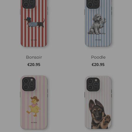
Bonsoir
Poodle
€
20.95
€
20.95