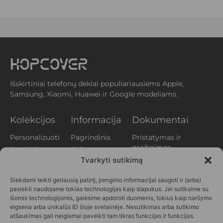
Išskirtiniai telefonų dėklai populiariausiems Apple,
Samsung, Xiaomi, Huawei ir Google modeliams.
Kolekcijos
Informacija
Dokumentai
Personalizuoti
Pagrindinis
Pristatymas ir
grąžinimas
Augalai
Apie mus
Privatumo
Tvarkyti sutikimą
Aperityvas
Klientų
politika
atsiliepimai
Gyvūnai
Siekdami teikti geriausią patirtį, įrenginio informacijai saugoti ir (arba)
Slapukų politika
Kontaktai
Printai
pasiekti naudojame tokias technologijas kaip slapukus. Jei sutiksime su
(EU)
DUK
Vasara
šiomis technologijomis, galėsime apdoroti duomenis, tokius kaip naršymo
Verslui
elgsena arba unikalūs ID šioje svetainėje. Nesutikimas arba sutikimo
Personažai
atšaukimas gali neigiamai paveikti tam tikras funkcijas ir funkcijas.