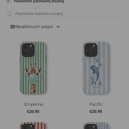
Pasirinkite patinkantį dizainą
Pasirinkite telefono modelį
Filtrai
Stripeline
Pacific
€
20.95
€
20.95