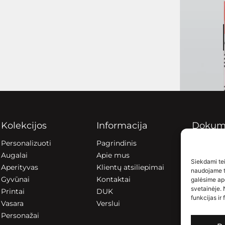
Kolekcijos
Informacija
Dokum
Personalizuoti
Pagrindinis
Pristatym
Augalai
Apie mus
Privatumo
Siekdami teik
Aperityvas
Klientų atsiliepimai
Slapukų p
naudojame to
Gyvūnai
Kontaktai
galėsime ap
svetainėje. 
Printai
DUK
funkcijas ir 
Vasara
Verslui
Personažai