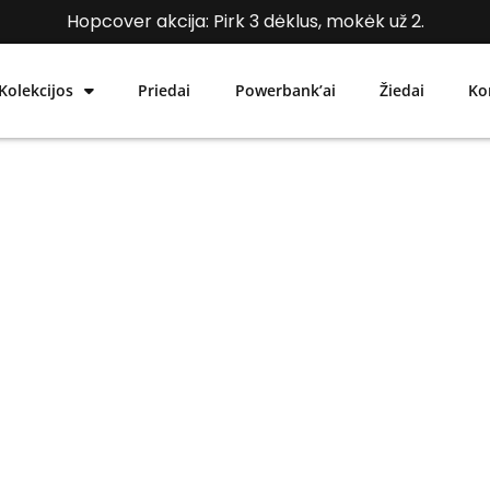
Hopcover akcija: Pirk 3 dėklus, mokėk už 2.
Kolekcijos
Priedai
Powerbank’ai
Žiedai
Ko