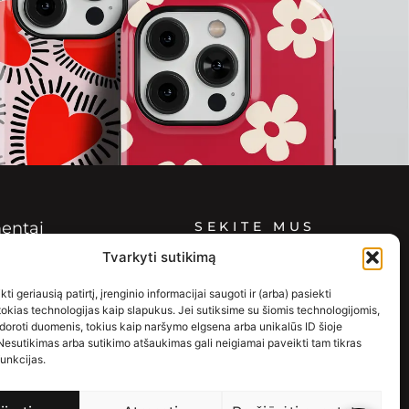
entai
SEKITE MUS
Tvarkyti sutikimą
as ir grąžinimas
 politika
ti geriausią patirtį, įrenginio informacijai saugoti ir (arba) pasiekti
olitika (EU)
kias technologijas kaip slapukus. Jei sutiksime su šiomis technologijomis,
doroti duomenis, tokius kaip naršymo elgsena arba unikalūs ID šioje
Nesutikimas arba sutikimo atšaukimas gali neigiamai paveikti tam tikras
funkcijas.