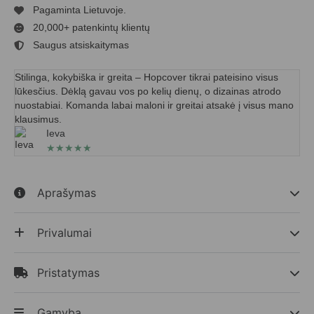
Pagaminta Lietuvoje.
20,000+ patenkintų klientų
Saugus atsiskaitymas
Stilinga, kokybiška ir greita – Hopcover tikrai pateisino visus
lūkesčius. Dėklą gavau vos po kelių dienų, o dizainas atrodo
nuostabiai. Komanda labai maloni ir greitai atsakė į visus mano
klausimus.
Ieva
★
★
★
★
★
Aprašymas
Privalumai
Pristatymas
Gamyba