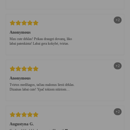
geriausių sprendimų🤍
+2
Anonymous
Max cute dėklas! Prikau draugei dovanų, liko
labai patenkinta! Labai gera kokybė, tvirtas.
+2
Anonymous
Tvirtos medžiagos, tačiau malonus liesti dėklas.
Dizainas labai cute! Ypač tokiom niūriom
lapkričio dienom🤍
+2
Augustyna G.