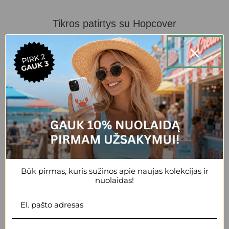
Tikros patirtys su Hopcover
93%
Patvirtino – puikus pasirinkimas ieškantiems tvirto ir stilingo
telefono.
98%
Klientų rekomenduotų draugui.
Būk pirmas, kuris sužinos apie naujas kolekcijas ir
nuolaidas!