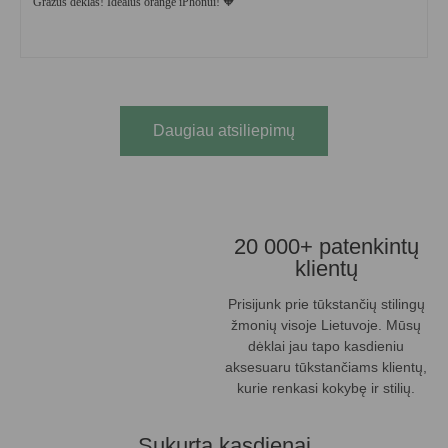
Gražus dėklas! Idealus orange iPhonui! 🧡
Daugiau atsiliepimų
20 000+ patenkintų
klientų
Prisijunk prie tūkstančių stilingų
žmonių visoje Lietuvoje. Mūsų
dėklai jau tapo kasdieniu
aksesuaru tūkstančiams klientų,
kurie renkasi kokybę ir stilių.
Sukurta kasdienai