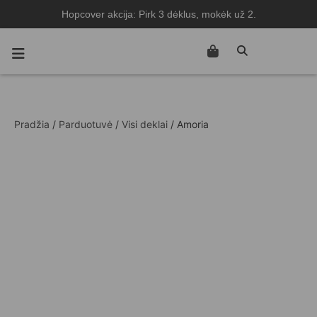
Hopcover akcija: Pirk 3 dėklus, mokėk už 2.
Pradžia
/
Parduotuvė
/
Visi deklai
/ Amoria