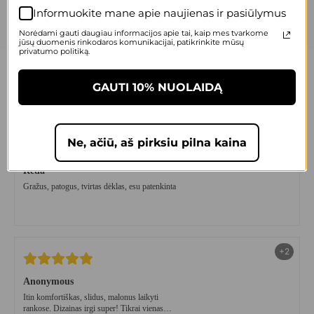
Informuokite mane apie naujienas ir pasiūlymus
Norėdami gauti daugiau informacijos apie tai, kaip mes tvarkome
jūsų duomenis rinkodaros komunikacijai, patikrinkite mūsų
privatumo politiką.
20,000+ patenkintų klientų.
GAUTI 10% NUOLAIDĄ
+3
Ne, ačiū, aš pirksiu pilna kaina
Reda
Gražus, patogus, tvirtas dėklas, esu patenkinta
+2
Anonymous
Itin komfortiškas, slidus, malonus laikyti
rankose. Dizainas irgi super! Tikrai vienas