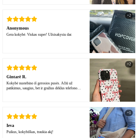
+2
Anonymous
Gera kokybė. Viskas super! Užsisakysiu dar.
+2
Gintarė R.
Kokybė nustebino iš gerosios pusės. Ačiū už
patikimus, saugius, bet ir gražius dėklus telefono
dėklus!
+1
Ieva
Puikus, kokybiškas, traukia akį!