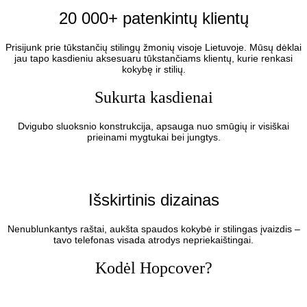
20 000+ patenkintų klientų
Prisijunk prie tūkstančių stilingų žmonių visoje Lietuvoje. Mūsų dėklai
jau tapo kasdieniu aksesuaru tūkstančiams klientų, kurie renkasi
kokybę ir stilių.
Sukurta kasdienai
Dvigubo sluoksnio konstrukcija, apsauga nuo smūgių ir visiškai
prieinami mygtukai bei jungtys.
Išskirtinis dizainas
Nenublunkantys raštai, aukšta spaudos kokybė ir stilingas įvaizdis –
tavo telefonas visada atrodys nepriekaištingai.
Kodėl Hopcover?