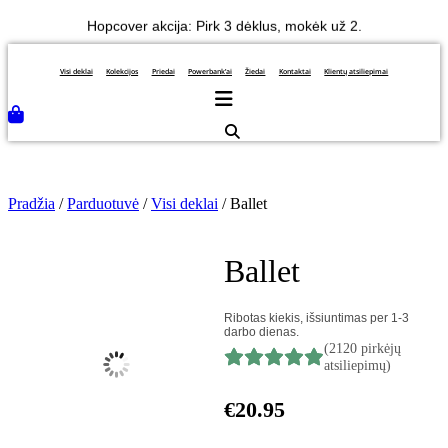
Hopcover akcija: Pirk 3 dėklus, mokėk už 2.
Eiti
Nemokamas pristatymas užsakymams nuo 50eur.
prie
turinio
Visi deklai
Kolekcijos
Priedai
Powerbank’ai
Žiedai
Kontaktai
Klientų atsiliepimai
Pradžia
/
Parduotuvė
/
Visi deklai
/ Ballet
Ballet
Ribotas kiekis, išsiuntimas per 1-3
darbo dienas.
(2120 pirkėjų
atsiliepimų)
€
20.95