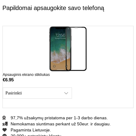
Papildomai apsaugokite savo telefoną
Apsauginis ekrano stikliukas
A
€
6.95
€
97,7% užsakymų pristatoma per 1-3 darbo dienas.
Nemokamas siuntimas perkant už 50eur. ir daugiau.
Pagaminta Lietuvoje.
20,000+ patenkintų klientų