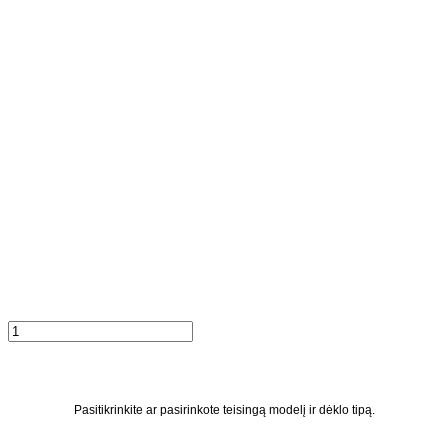
produkto
kiekis:
Ballet
Į KREPŠELĮ
Pasitikrinkite ar pasirinkote teisingą modelį ir dėklo tipą.