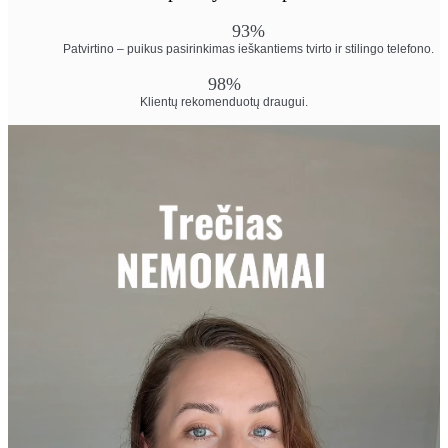
93%
Patvirtino – puikus pasirinkimas ieškantiems tvirto ir stilingo telefono.
98%
Klientų rekomenduotų draugui.