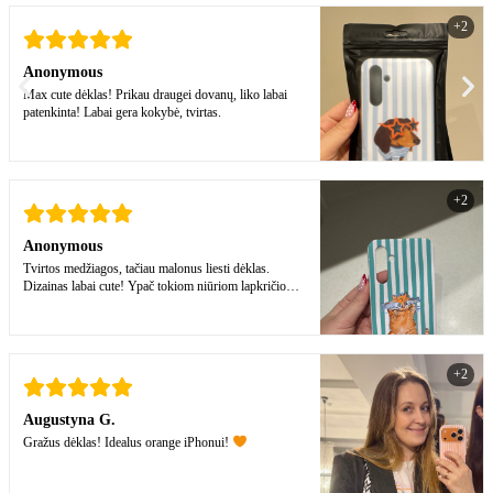
+2
Anonymous
Max cute dėklas! Prikau draugei dovanų, liko labai
patenkinta! Labai gera kokybė, tvirtas.
+2
Anonymous
Tvirtos medžiagos, tačiau malonus liesti dėklas.
Dizainas labai cute! Ypač tokiom niūriom lapkričio
dienom
+2
Augustyna G.
Gražus dėklas! Idealus orange iPhonui!