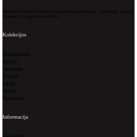
Išskirtiniai telefonų dėklai populiariausiems Apple, Samsung, Xiaomi,
Huawei ir Google modeliams.
Kolekcijos
Personalizuoti
Augalai
Aperityvas
Gyvūnai
Printai
Vasara
Personažai
Informacija
Pagrindinis