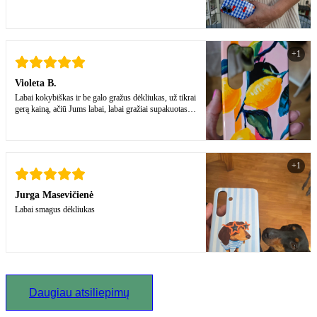
+1
Violeta B.
Labai kokybiškas ir be galo gražus dėkliukas, už tikrai
gerą kainą, ačiū Jums labai, labai gražiai supakuotas,
tikrai pas jus dar sugryšiu! Ačiū kad esate
+1
Jurga Masevičienė
Labai smagus dėkliukas
Daugiau atsiliepimų