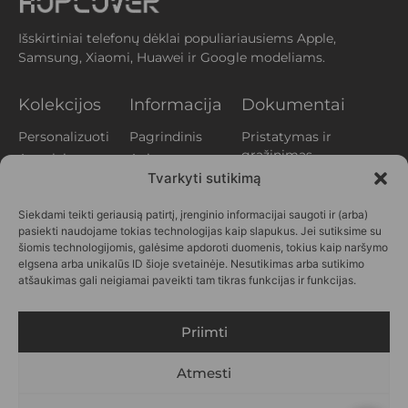
Išskirtiniai telefonų dėklai populiariausiems Apple,
Samsung, Xiaomi, Huawei ir Google modeliams.
Kolekcijos
Informacija
Dokumentai
Personalizuoti
Pagrindinis
Pristatymas ir
grąžinimas
Augalai
Apie mus
Privatumo
Tvarkyti sutikimą
Aperityvas
Klientų
politika
atsiliepimai
Gyvūnai
Siekdami teikti geriausią patirtį, įrenginio informacijai saugoti ir (arba)
Slapukų politika
Kontaktai
Printai
pasiekti naudojame tokias technologijas kaip slapukus. Jei sutiksime su
(EU)
DUK
Vasara
šiomis technologijomis, galėsime apdoroti duomenis, tokius kaip naršymo
Verslui
elgsena arba unikalūs ID šioje svetainėje. Nesutikimas arba sutikimo
Personažai
atšaukimas gali neigiamai paveikti tam tikras funkcijas ir funkcijas.
SEKITE
MUS
Priimti
Atmesti