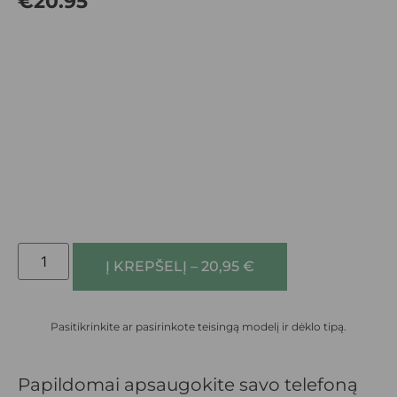
€
20.95
Į KREPŠELĮ – 20,95 €
Pasitikrinkite ar pasirinkote teisingą modelį ir dėklo tipą.
Papildomai apsaugokite savo telefoną