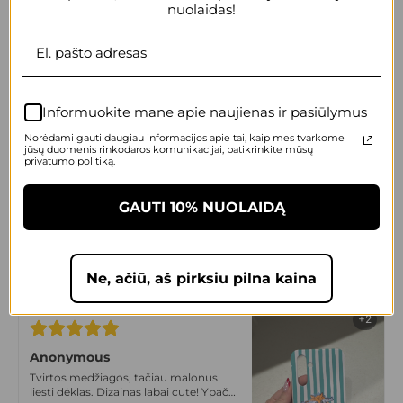
nuolaidas!
+2
Anonymous
Itin komfortiškas, slidus, malonus
laikyti rankose. Dizainas irgi super!
Informuokite mane apie naujienas ir pasiūlymus
Tikrai vienas geriausių sprendimų
Norėdami gauti daugiau informacijos apie tai, kaip mes tvarkome
jūsų duomenis rinkodaros komunikacijai, patikrinkite mūsų
privatumo politiką.
+2
GAUTI 10% NUOLAIDĄ
Anonymous
Max cute dėklas! Prikau draugei
dovanų, liko labai patenkinta! Labai
gera kokybė, tvirtas.
Ne, ačiū, aš pirksiu pilna kaina
+2
Anonymous
Tvirtos medžiagos, tačiau malonus
liesti dėklas. Dizainas labai cute! Ypač