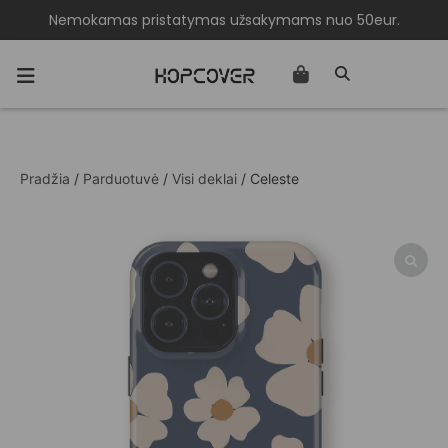
Nemokamas pristatymas užsakymams nuo 50eur.
Pradžia
/
Parduotuvė
/
Visi deklai
/ Celeste