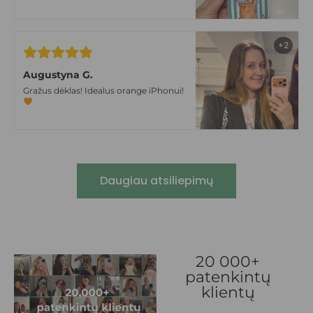
tokiom niūriom lapkričio dienom
+2
Augustyna G.
Gražus dėklas! Idealus orange iPhonui!
Daugiau atsiliepimų
20 000+
patenkintų
klientų