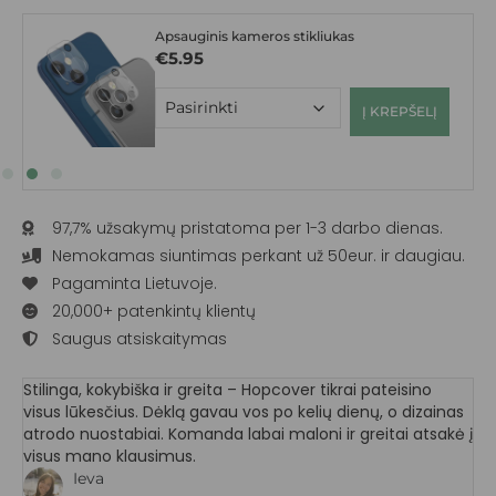
Apsauginis kameros stikliukas
€
5.95
Į KREPŠELĮ
97,7% užsakymų pristatoma per 1-3 darbo dienas.
Nemokamas siuntimas perkant už 50eur. ir daugiau.
Pagaminta Lietuvoje.
20,000+ patenkintų klientų
Saugus atsiskaitymas
Stilinga, kokybiška ir greita – Hopcover tikrai pateisino
visus lūkesčius. Dėklą gavau vos po kelių dienų, o dizainas
atrodo nuostabiai. Komanda labai maloni ir greitai atsakė į
visus mano klausimus.
Ieva