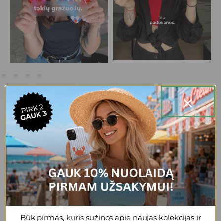
20,000+ patenkintų klientų.
+3
Reda
Gražus, patogus, tvirtas dėklas, esu
patenkinta
Būk pirmas, kuris sužinos apie naujas kolekcijas ir