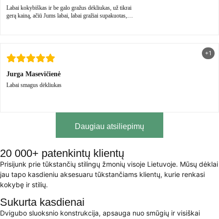
Labai kokybiškas ir be galo gražus dėkliukas, už tikrai
gerą kainą, ačiū Jums labai, labai gražiai supakuotas,
tikrai pas jus dar sugryšiu! Ačiū kad esate🙂
+1
Jurga Masevičienė
Labai smagus dėkliukas
Daugiau atsiliepimų
20 000+ patenkintų klientų
Prisijunk prie tūkstančių stilingų žmonių visoje Lietuvoje. Mūsų dėklai
jau tapo kasdieniu aksesuaru tūkstančiams klientų, kurie renkasi
kokybę ir stilių.
Sukurta kasdienai
Dvigubo sluoksnio konstrukcija, apsauga nuo smūgių ir visiškai