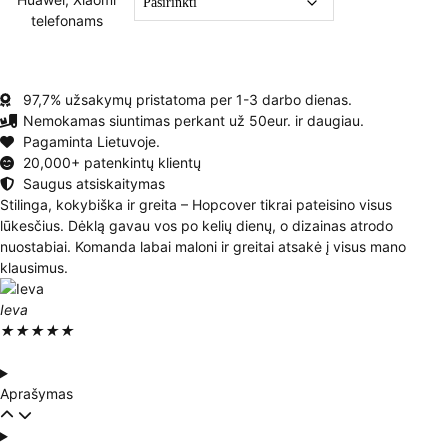
97,7% užsakymų pristatoma per 1-3 darbo dienas.
Nemokamas siuntimas perkant už 50eur. ir daugiau.
Pagaminta Lietuvoje.
20,000+ patenkintų klientų
Saugus atsiskaitymas
Stilinga, kokybiška ir greita – Hopcover tikrai pateisino visus
lūkesčius. Dėklą gavau vos po kelių dienų, o dizainas atrodo
nuostabiai. Komanda labai maloni ir greitai atsakė į visus mano
klausimus.
Ieva
★
★
★
★
★
Aprašymas