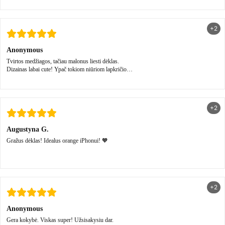
+2
Anonymous
Tvirtos medžiagos, tačiau malonus liesti dėklas.
Dizainas labai cute! Ypač tokiom niūriom lapkričio
dienom🤍
+2
Augustyna G.
Gražus dėklas! Idealus orange iPhonui! 🧡
+2
Anonymous
Gera kokybė. Viskas super! Užsisakysiu dar.