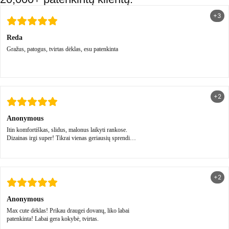
+3
Reda
Gražus, patogus, tvirtas dėklas, esu patenkinta
+2
Anonymous
Itin komfortiškas, slidus, malonus laikyti rankose.
Dizainas irgi super! Tikrai vienas geriausių sprendimų
🤍
+2
Anonymous
Max cute dėklas! Prikau draugei dovanų, liko labai
patenkinta! Labai gera kokybė, tvirtas.