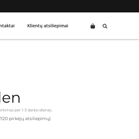
ntaktai
Klientų atsiliepimai
den
iuntimas per 1-3 darbo dienas.
2120 pirkėjų atsiliepimų)