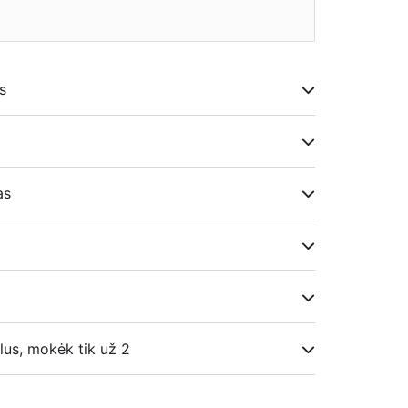
★
s
i
as
lus, mokėk tik už 2