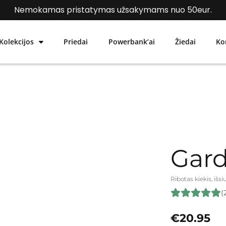
Hopcover akcija: Pirk 3 dėklus, mokėk už 2.
Nemokamas pristatymas užsakymams nuo 50eur.
Kolekcijos
Priedai
Powerbank’ai
Žiedai
Ko
Gar
Ribotas kiekis, išs
(
€
20.95