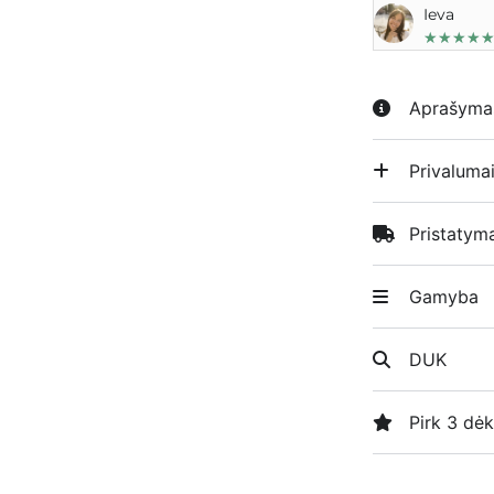
Ieva
★
★
★
★
Aprašyma
Privaluma
Pristatym
Gamyba
DUK
Pirk 3 dėk