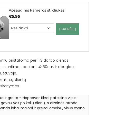
Apsauginis kameros stikliukas
€
5.95
Į KREPŠELĮ
ymų pristatoma per 1-3 darbo dienas.
siuntimas perkant už 50eur. ir daugiau.
ietuvoje.
enkintų klientų
iskaitymas
ška ir greita – Hopcover tikrai pateisino visus
ą gavau vos po kelių dienų, o dizainas atrodo
anda labai maloni ir greitai atsakė į visus mano