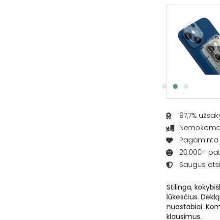
Apsauginis ekrano stikliukas
€
6.95
Į KREPŠELĮ
97,7% užsak
Nemokamas 
Pagaminta L
20,000+ pat
Saugus ats
Stilinga, kokybi
lūkesčius. Dėkl
nuostabiai. Kom
klausimus.