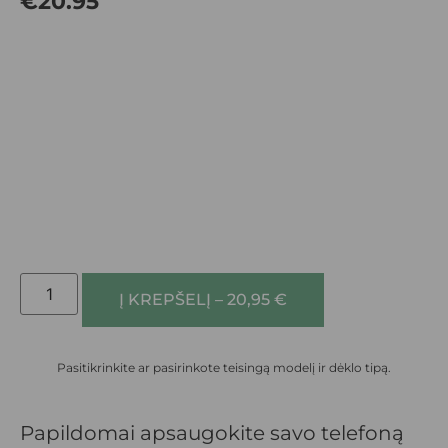
€
20.95
Į KREPŠELĮ – 20,95 €
Pasitikrinkite ar pasirinkote teisingą modelį ir dėklo tipą.
Papildomai apsaugokite savo telefoną