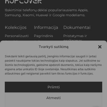
Išskirtiniai telefonų dėklai populiariausiems Apple,
Samsung, Xiaomi, Huawei ir Google modeliams.
Kolekcijos
Informacija
Dokumentai
Personalizuoti
Pagrindinis
Pristatymas ir
grąžinimas
Augalai
Apie mus
Privatumo
Tvarkyti sutikimą
Aperityvas
Klientų
politika
atsiliepimai
Gyvūnai
Siekdami teikti geriausią patirtį, įrenginio informacijai saugoti ir (arba)
Slapukų politika
Kontaktai
Printai
pasiekti naudojame tokias technologijas kaip slapukus. Jei sutiksime su
(EU)
DUK
Vasara
šiomis technologijomis, galėsime apdoroti duomenis, tokius kaip naršymo
Verslui
elgsena arba unikalūs ID šioje svetainėje. Nesutikimas arba sutikimo
Personažai
atšaukimas gali neigiamai paveikti tam tikras funkcijas ir funkcijas.
SEKITE
MUS
Priimti
Atmesti