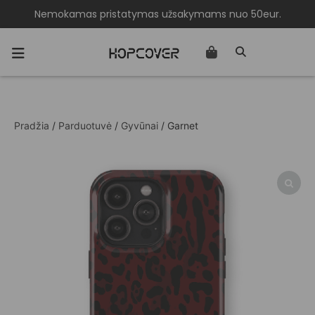
Nemokamas pristatymas užsakymams nuo 50eur.
Pradžia
/
Parduotuvė
/
Gyvūnai
/ Garnet