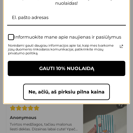
nuolaidas!
+2
Anonymous
Itin komfortiškas, slidus, malonus
laikyti rankose. Dizainas irgi super!
Informuokite mane apie naujienas ir pasiūlymus
Tikrai vienas geriausių sprendimų
Norėdami gauti daugiau informacijos apie tai, kaip mes tvarkome
jūsų duomenis rinkodaros komunikacijai, patikrinkite mūsų
privatumo politiką.
+2
GAUTI 10% NUOLAIDĄ
Anonymous
Max cute dėklas! Prikau draugei
dovanų, liko labai patenkinta! Labai
gera kokybė, tvirtas.
Ne, ačiū, aš pirksiu pilna kaina
+2
Anonymous
Tvirtos medžiagos, tačiau malonus
liesti dėklas. Dizainas labai cute! Ypač