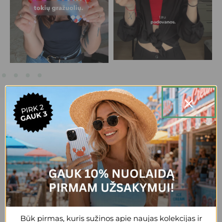
20,000+ patenkintų klientų.
+3
Reda
Gražus, patogus, tvirtas dėklas, esu
patenkinta
Būk pirmas, kuris sužinos apie naujas kolekcijas ir