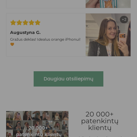
tokiom niūriom lapkričio dienom
+2
Augustyna G.
Gražus dėklas! Idealus orange iPhonui!
Daugiau atsiliepimų
20 000+
patenkintų
klientų