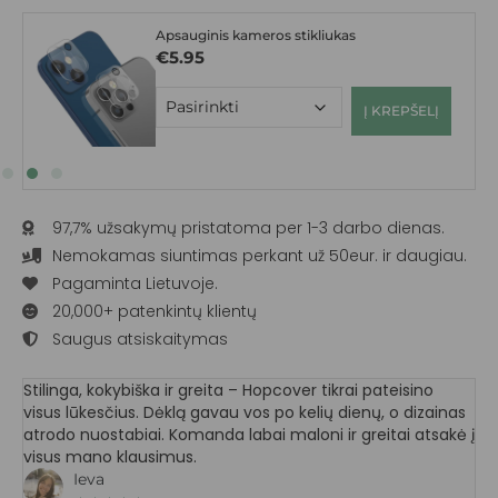
Apsauginis kameros stikliukas
€
5.95
Į KREPŠELĮ
97,7% užsakymų pristatoma per 1-3 darbo dienas.
Nemokamas siuntimas perkant už 50eur. ir daugiau.
Pagaminta Lietuvoje.
20,000+ patenkintų klientų
Saugus atsiskaitymas
Stilinga, kokybiška ir greita – Hopcover tikrai pateisino
visus lūkesčius. Dėklą gavau vos po kelių dienų, o dizainas
atrodo nuostabiai. Komanda labai maloni ir greitai atsakė į
visus mano klausimus.
Ieva