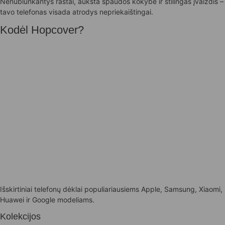
Nenublunkantys raštai, aukšta spaudos kokybė ir stilingas įvaizdis –
tavo telefonas visada atrodys nepriekaištingai.
Kodėl Hopcover?
Išskirtiniai telefonų dėklai populiariausiems Apple, Samsung, Xiaomi,
Huawei ir Google modeliams.
Kolekcijos