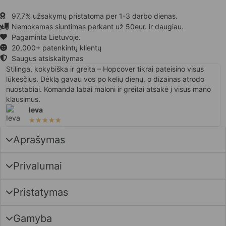
97,7% užsakymų pristatoma per 1-3 darbo dienas.
Nemokamas siuntimas perkant už 50eur. ir daugiau.
Pagaminta Lietuvoje.
20,000+ patenkintų klientų
Saugus atsiskaitymas
Stilinga, kokybiška ir greita – Hopcover tikrai pateisino visus
lūkesčius. Dėklą gavau vos po kelių dienų, o dizainas atrodo
nuostabiai. Komanda labai maloni ir greitai atsakė į visus mano
klausimus.
Ieva
★
★
★
★
★
Aprašymas
Privalumai
Pristatymas
Gamyba