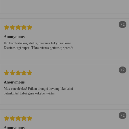
+2
Anonymous
Itin komfortiškas, slidus, malonus laikyti rankose.
Dizainas irgi super! Tikrai vienas geriausių sprendimų
🤍
+2
Anonymous
Max cute dėklas! Prikau draugei dovanų, liko labai
patenkinta! Labai gera kokybė, tvirtas.
+2
Anonymous