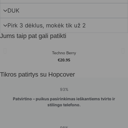
DUK
Pirk 3 dėklus, mokėk tik už 2
Jums taip pat gali patikti
Techno Berry
€
20.95
Tikros patirtys su Hopcover
93%
Patvirtino – puikus pasirinkimas ieškantiems tvirto ir
stilingo telefono.
98%