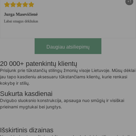
+1
Jurga Masevičienė
Labai smagus dėkliukas
Daugiau atsiliepimų
20 000+ patenkintų klientų
Prisijunk prie tūkstančių stilingų žmonių visoje Lietuvoje. Mūsų dėklai
jau tapo kasdieniu aksesuaru tūkstančiams klientų, kurie renkasi
kokybę ir stilių.
Sukurta kasdienai
Dvigubo sluoksnio konstrukcija, apsauga nuo smūgių ir visiškai
prieinami mygtukai bei jungtys.
Išskirtinis dizainas