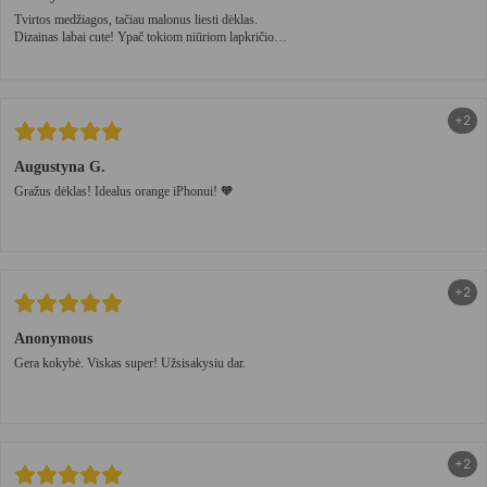
Tvirtos medžiagos, tačiau malonus liesti dėklas.
Dizainas labai cute! Ypač tokiom niūriom lapkričio
dienom🤍
+2
Augustyna G.
Gražus dėklas! Idealus orange iPhonui! 🧡
+2
Anonymous
Gera kokybė. Viskas super! Užsisakysiu dar.
+2