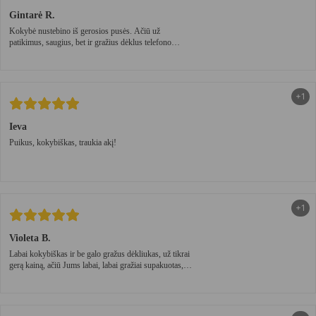
Gintarė R.
Kokybė nustebino iš gerosios pusės. Ačiū už
patikimus, saugius, bet ir gražius dėklus telefono
dėklus!
+1
Ieva
Puikus, kokybiškas, traukia akį!
+1
Violeta B.
Labai kokybiškas ir be galo gražus dėkliukas, už tikrai
gerą kainą, ačiū Jums labai, labai gražiai supakuotas,
tikrai pas jus dar sugryšiu! Ačiū kad esate🙂