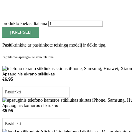
produkto kiekis: Italiana
Į KREPŠELĮ
Pasitikrinkite ar pasirinkote teisingą modelį ir dėklo tipą.
Papildomai apsaugokite savo telefoną
Apsauginis ekrano stikliukas
€
6.95
Apsauginis kameros stikliukas
€
5.95