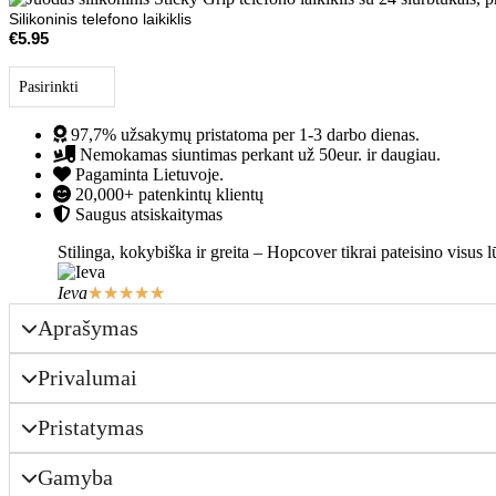
Silikoninis telefono laikiklis
€
5.95
97,7% užsakymų pristatoma per 1-3 darbo dienas.
Nemokamas siuntimas perkant už 50eur. ir daugiau.
Pagaminta Lietuvoje.
20,000+ patenkintų klientų
Saugus atsiskaitymas
Stilinga, kokybiška ir greita – Hopcover tikrai pateisino visus
Ieva
★
★
★
★
★
Aprašymas
Privalumai
Pristatymas
Gamyba