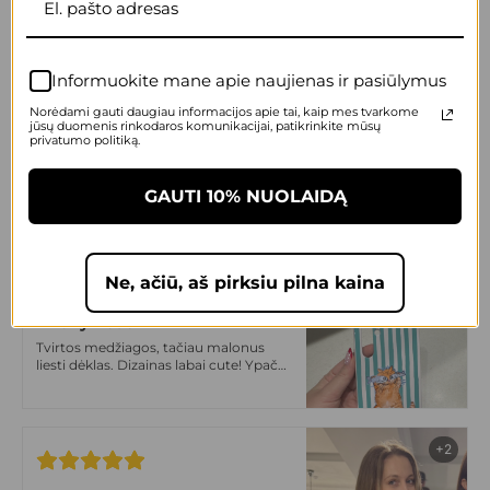
Itin komfortiškas, slidus, malonus
laikyti rankose. Dizainas irgi super!
Tikrai vienas geriausių sprendimų
Informuokite mane apie naujienas ir pasiūlymus
+2
Norėdami gauti daugiau informacijos apie tai, kaip mes tvarkome
jūsų duomenis rinkodaros komunikacijai, patikrinkite mūsų
privatumo politiką.
Anonymous
Max cute dėklas! Prikau draugei
dovanų, liko labai patenkinta! Labai
GAUTI 10% NUOLAIDĄ
gera kokybė, tvirtas.
+2
Ne, ačiū, aš pirksiu pilna kaina
Anonymous
Tvirtos medžiagos, tačiau malonus
liesti dėklas. Dizainas labai cute! Ypač
tokiom niūriom lapkričio dienom
+2