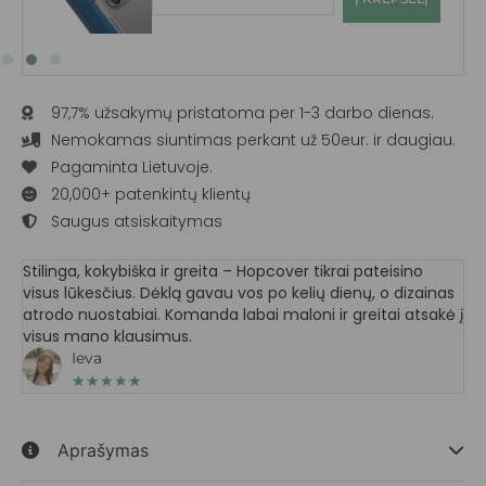
97,7% užsakymų pristatoma per 1-3 darbo dienas.
Nemokamas siuntimas perkant už 50eur. ir daugiau.
Pagaminta Lietuvoje.
20,000+ patenkintų klientų
Saugus atsiskaitymas
Stilinga, kokybiška ir greita – Hopcover tikrai pateisino
visus lūkesčius. Dėklą gavau vos po kelių dienų, o dizainas
atrodo nuostabiai. Komanda labai maloni ir greitai atsakė į
visus mano klausimus.
Ieva
★
★
★
★
★
Aprašymas