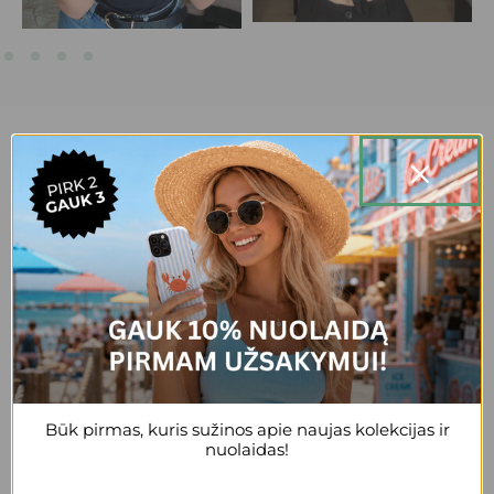
20,000+ patenkintų klientų.
+3
Reda
Gražus, patogus, tvirtas dėklas, esu
patenkinta
+2
Būk pirmas, kuris sužinos apie naujas kolekcijas ir
nuolaidas!
Anonymous