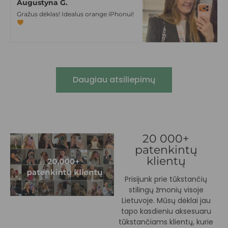
Augustyna G.
Gražus dėklas! Idealus orange iPhonui!
Daugiau atsiliepimų
20 000+
patenkintų
klientų
Prisijunk prie tūkstančių
stilingų žmonių visoje
Lietuvoje. Mūsų dėklai jau
tapo kasdieniu aksesuaru
tūkstančiams klientų, kurie