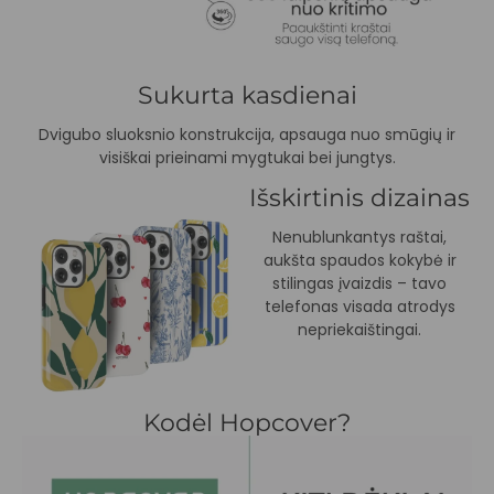
Sukurta kasdienai
Dvigubo sluoksnio konstrukcija, apsauga nuo smūgių ir
visiškai prieinami mygtukai bei jungtys.
Išskirtinis dizainas
Nenublunkantys raštai,
aukšta spaudos kokybė ir
stilingas įvaizdis – tavo
telefonas visada atrodys
nepriekaištingai.
Kodėl Hopcover?