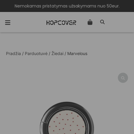
Nemokamas pristatymas užsakymams nuo 50eur.
Pradžia
/
Parduotuvė
/
Žiedai
/ Marvelous