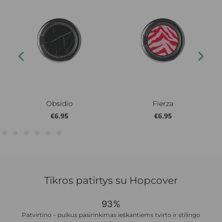
Obsidio
Fierza
€
6.95
€
6.95
Tikros patirtys su Hopcover
93%
Patvirtino – puikus pasirinkimas ieškantiems tvirto ir stilingo