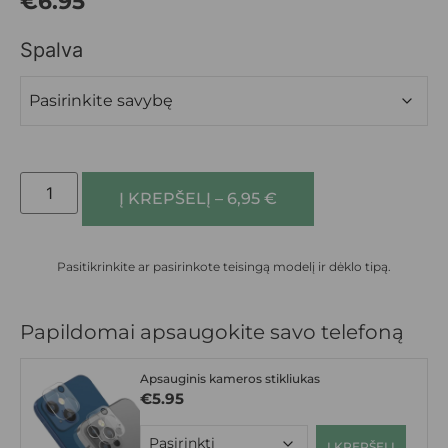
€
6.95
Spalva
Į KREPŠELĮ – 6,95 €
Pasitikrinkite ar pasirinkote teisingą modelį ir dėklo tipą.
Papildomai apsaugokite savo telefoną
Apsauginis kameros stikliukas
€
5.95
Į KREPŠELĮ