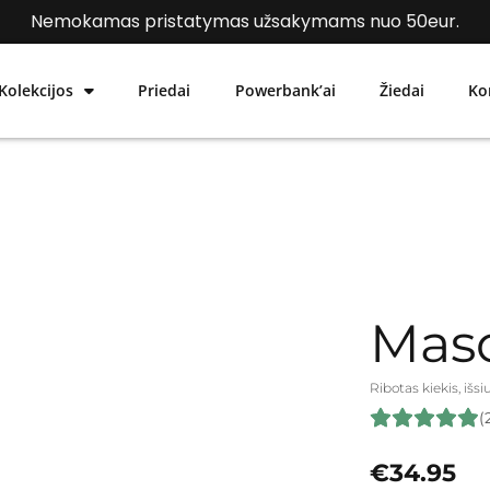
Nemokamas pristatymas užsakymams nuo 50eur.
Kolekcijos
Priedai
Powerbank’ai
Žiedai
Ko
Mas
Ribotas kiekis, išs
(
€
34.95