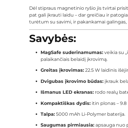
Dėl stipraus magnetinio ryšio jis tvirtai prisi
pat gali įkrauti laidu – dar greičiau ir pa
turėtum su savimi, ir pakankamai galingas, k
Savybės:
MagSafe suderinamumas:
veikia su „
palaikančiais belaidį įkrovimą.
Greitas įkrovimas:
22.5 W laidinis išėj
Dvigubas įkrovimo būdas:
įkrauk bel
Išmanus LED ekranas:
rodo realų bater
Kompaktiškas dydis:
itin plonas – 9.8 
Talpa:
5000 mAh Li-Polymer baterija.
Saugumas pirmiausia:
apsauga nuo p