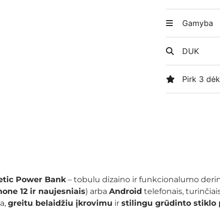
Gamyba
DUK
Pirk 3 dėk
tic Power Bank
– tobulu dizaino ir funkcionalumo deri
hone 12 ir naujesniais
) arba
Android
telefonais, turinčiai
ja,
greitu belaidžiu įkrovimu
ir
stilingu grūdinto stiklo