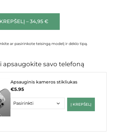
 KREPŠELĮ – 34,95 €
inkite ar pasirinkote teisingą modelį ir dėklo tipą.
 apsaugokite savo telefoną
Apsauginis kameros stikliukas
€
5.95
Į KREPŠELĮ