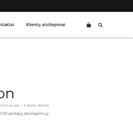
ntaktai
Klientų atsiliepimai
on
iuntimas per 1-3 darbo dienas.
2120 pirkėjų atsiliepimų)