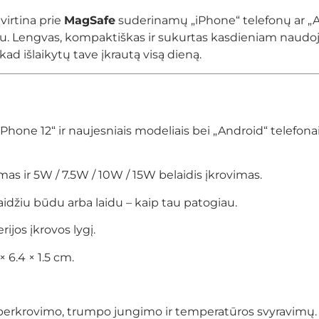
tvirtina prie
MagSafe
suderinamų „iPhone“ telefonų ar „
togiau. Lengvas, kompaktiškas ir sukurtas kasdieniam nau
ad išlaikytų tave įkrautą visą dieną.
iPhone 12“ ir naujesniais modeliais bei „Android“ telefona
imas ir 5W / 7.5W / 10W / 15W belaidis įkrovimas.
aidžiu būdu arba laidu – kaip tau patogiau.
ijos įkrovos lygį.
× 6.4 × 1.5 cm.
erkrovimo, trumpo jungimo ir temperatūros svyravimų.