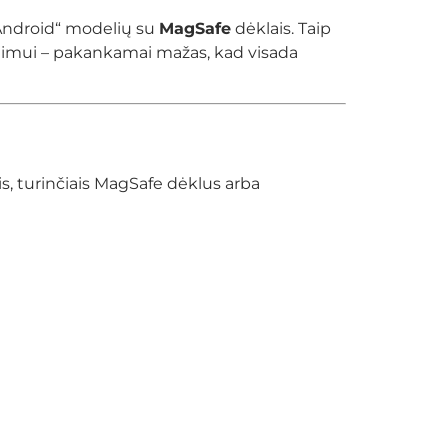
Android“ modelių su
MagSafe
dėklais. Taip
dojimui – pakankamai mažas, kad visada
is, turinčiais MagSafe dėklus arba