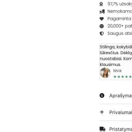
97,7% užsak
Nemokamas 
Pagaminta L
20,000+ pat
Saugus ats
Stilinga, kokybi
lūkesčius. Dėkl
nuostabiai. Kom
klausimus.
Ieva
★
★
★
★
Aprašyma
Privaluma
Pristatym