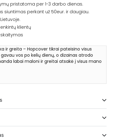
ymų pristatoma per 1-3 darbo dienas.
siuntimas perkant už 50eur. ir daugiau.
ietuvoje.
enkintų klientų
iskaitymas
ška ir greita – Hopcover tikrai pateisino visus
ą gavau vos po kelių dienų, o dizainas atrodo
anda labai maloni ir greitai atsakė į visus mano
★
s
i
as