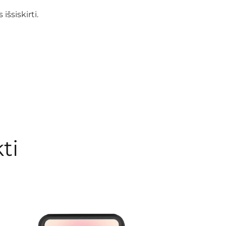
šsiskirti.
ti