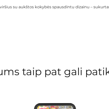
viršius su aukštos kokybės spausdintu dizainu – sukurtas i
ums taip pat gali patik