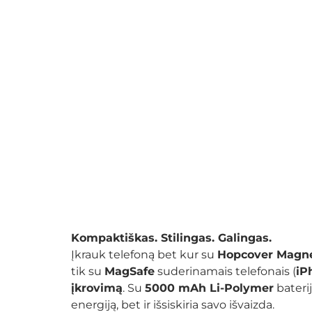
Kompaktiškas. Stilingas. Galingas.
Įkrauk telefoną bet kur su
Hopcover Magne
tik su
MagSafe
suderinamais telefonais (
iP
įkrovimą
. Su
5000 mAh Li-Polymer
bateri
energiją, bet ir išsiskiria savo išvaizda.