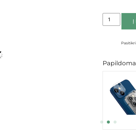
Į
Pasitikr
Papildomai
Apsauginis ekrano stikliukas
€
6.95
Į KREPŠELĮ