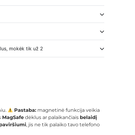
lus, mokėk tik už 2
niu.
Pastaba:
magnetinė funkcija veikia
s
MagSafe
dėklus ar palaikančiais
belaidį
 paviršiumi
, jis ne tik palaiko tavo telefono