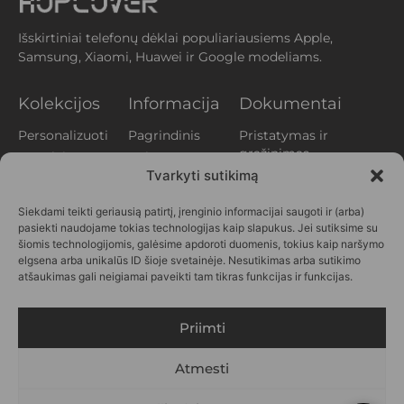
Išskirtiniai telefonų dėklai populiariausiems Apple,
Samsung, Xiaomi, Huawei ir Google modeliams.
Kolekcijos
Informacija
Dokumentai
Personalizuoti
Pagrindinis
Pristatymas ir
grąžinimas
Augalai
Apie mus
Privatumo
Tvarkyti sutikimą
Aperityvas
Klientų
politika
atsiliepimai
Gyvūnai
Siekdami teikti geriausią patirtį, įrenginio informacijai saugoti ir (arba)
Slapukų politika
Kontaktai
Printai
pasiekti naudojame tokias technologijas kaip slapukus. Jei sutiksime su
(EU)
DUK
Vasara
šiomis technologijomis, galėsime apdoroti duomenis, tokius kaip naršymo
Verslui
elgsena arba unikalūs ID šioje svetainėje. Nesutikimas arba sutikimo
Personažai
atšaukimas gali neigiamai paveikti tam tikras funkcijas ir funkcijas.
SEKITE
MUS
Priimti
Atmesti