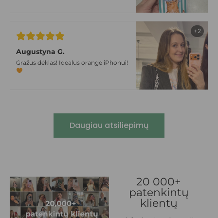
tokiom niūriom lapkričio dienom
+2
Augustyna G.
Gražus dėklas! Idealus orange iPhonui!
Daugiau atsiliepimų
20 000+
patenkintų
klientų