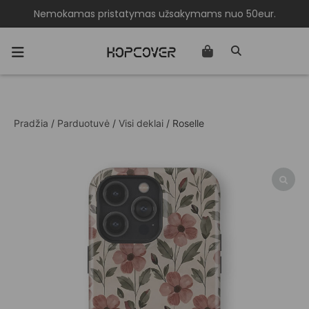
Nemokamas pristatymas užsakymams nuo 50eur.
Pradžia
/
Parduotuvė
/
Visi deklai
/ Roselle