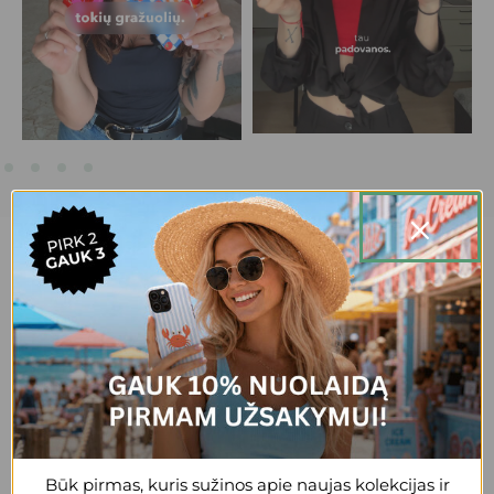
20,000+ patenkintų klientų.
+3
Reda
Gražus, patogus, tvirtas dėklas, esu
patenkinta
Būk pirmas, kuris sužinos apie naujas kolekcijas ir