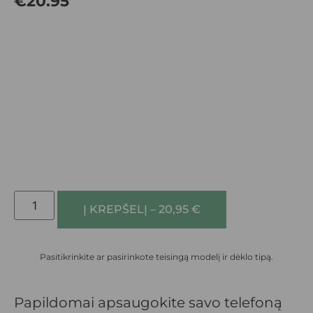
€
20.95
Į KREPŠELĮ – 20,95 €
Pasitikrinkite ar pasirinkote teisingą modelį ir dėklo tipą.
Papildomai apsaugokite savo telefoną