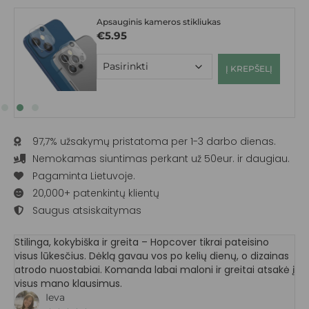
Apsauginis kameros stikliukas
€
5.95
Į KREPŠELĮ
97,7% užsakymų pristatoma per 1-3 darbo dienas.
Nemokamas siuntimas perkant už 50eur. ir daugiau.
Pagaminta Lietuvoje.
20,000+ patenkintų klientų
Saugus atsiskaitymas
Stilinga, kokybiška ir greita – Hopcover tikrai pateisino
visus lūkesčius. Dėklą gavau vos po kelių dienų, o dizainas
atrodo nuostabiai. Komanda labai maloni ir greitai atsakė į
visus mano klausimus.
Ieva