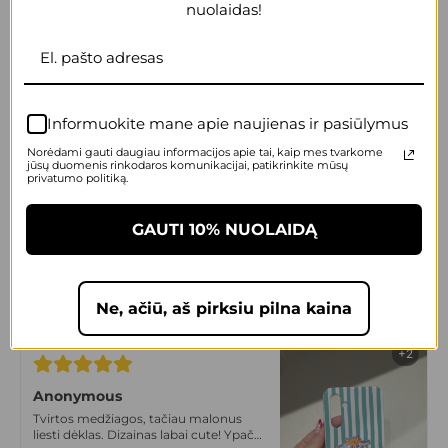
nuolaidas!
+2
Anonymous
Itin komfortiškas, slidus, malonus
laikyti rankose. Dizainas irgi super!
Informuokite mane apie naujienas ir pasiūlymus
Tikrai vienas geriausių sprendimų
Norėdami gauti daugiau informacijos apie tai, kaip mes tvarkome
jūsų duomenis rinkodaros komunikacijai, patikrinkite mūsų
privatumo politiką.
+2
GAUTI 10% NUOLAIDĄ
Anonymous
Max cute dėklas! Prikau draugei
dovanų, liko labai patenkinta! Labai
gera kokybė, tvirtas.
Ne, ačiū, aš pirksiu pilna kaina
+2
Anonymous
Tvirtos medžiagos, tačiau malonus
liesti dėklas. Dizainas labai cute! Ypač