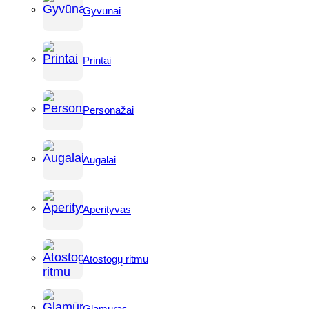
Gyvūnai
Printai
Personažai
Augalai
Aperityvas
Atostogų ritmu
Glamūras