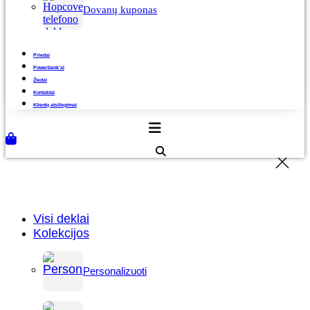
Dovanų kuponas
Priedai
Powerbank’ai
Žiedai
Kontaktai
Klientų atsiliepimai
Visi deklai
Kolekcijos
Personalizuoti