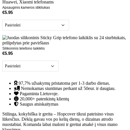
Apsauginis kameros stikliukas
€
5.95
Silikoninis telefono laikiklis
€
5.95
97,7% užsakymų pristatoma per 1-3 darbo dienas.
Nemokamas siuntimas perkant už 50eur. ir daugiau.
Pagaminta Lietuvoje.
20,000+ patenkintų klientų
Saugus atsiskaitymas
Stilinga, kokybiška ir greita – Hopcover tikrai pateisino visus
lūkesčius. Dėklą gavau vos po kelių dienų, o dizainas atrodo
nuostabiai. Komanda labai maloni ir greitai atsakė į visus mano
klausimus.