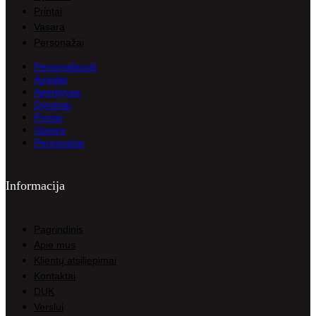
Printai
Vasara
Personažai
Personalizuoti
Augalai
Aperityvas
Gyvūnai
Printai
Vasara
Personažai
Informacija
Pagrindinis
Apie mus
Klientų atsiliepimai
Kontaktai
DUK
Verslui