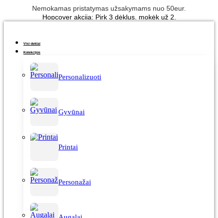
Eiti
Nemokamas pristatymas užsakymams nuo 50eur.
prie
turinio
Visi deklai
Kolekcijos
Personalizuoti
Gyvūnai
Printai
Personažai
Augalai