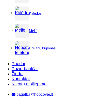
Kalėdos
Meilė
Dovanų kuponas
Priedai
Powerbank’ai
Žiedai
Kontaktai
Klientų atsiliepimai
pagalba@hopcover.lt