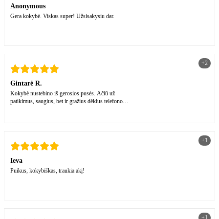
Anonymous
Gera kokybė. Viskas super! Užsisakysiu dar.
+2
Gintarė R.
Kokybė nustebino iš gerosios pusės. Ačiū už
patikimus, saugius, bet ir gražius dėklus telefono
dėklus!
+1
Ieva
Puikus, kokybiškas, traukia akį!
+1