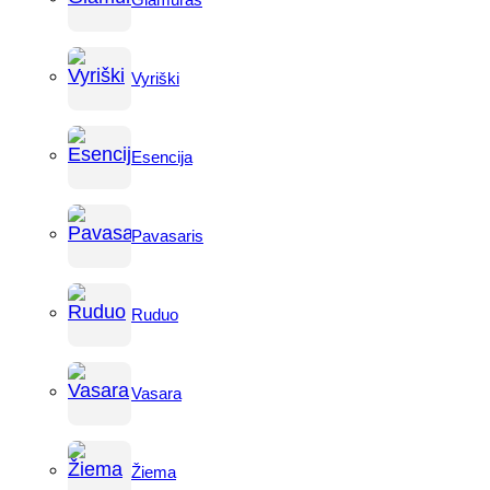
Vyriški
Esencija
Pavasaris
Ruduo
Vasara
Žiema