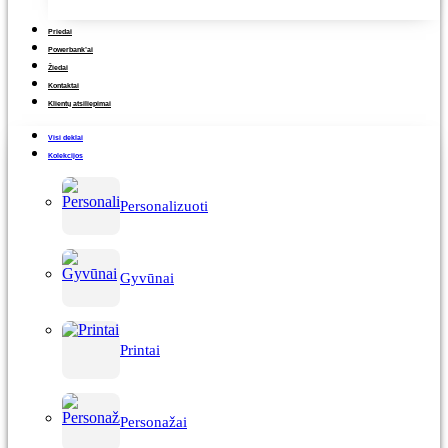
Priedai
Powerbank’ai
Žiedai
Kontaktai
Klientų atsiliepimai
Visi deklai
Kolekcijos
Personalizuoti
Gyvūnai
Printai
Personažai