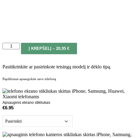
produkto
Į KREPŠELĮ – 20,95 €
kiekis:
Stripeline
Pasitikrinkite ar pasirinkote teisingą modelį ir dėklo tipą.
Papildomai apsaugokite savo telefoną
Apsauginis ekrano stikliukas
€
6.95