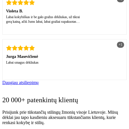
Violeta B.
Labai kokybiškas ir be galo gražus dėkliukas, už tikrai
gerą kainą, ačiū Jums labai, labai gražiai supakuotas,
tikrai pas jus dar sugryšiu! Ačiū kad esate🙂
+1
Jurga Masevičienė
Labai smagus dėkliukas
Daugiau atsiliepimų
20 000+ patenkintų klientų
Prisijunk prie tūkstančių stilingų žmonių visoje Lietuvoje. Mūsų
dėklai jau tapo kasdieniu aksesuaru tūkstančiams klientų, kurie
renkasi kokybę ir stilių.