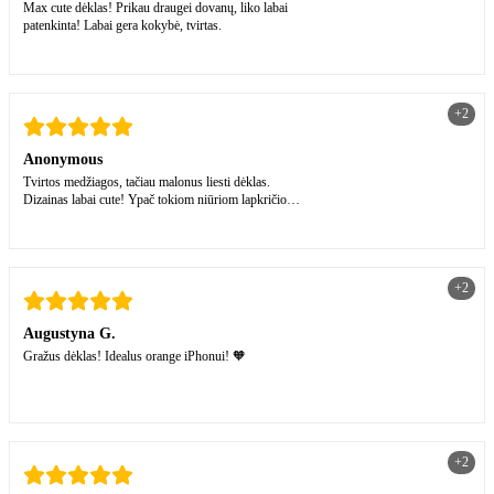
Max cute dėklas! Prikau draugei dovanų, liko labai
patenkinta! Labai gera kokybė, tvirtas.
+2
Anonymous
Tvirtos medžiagos, tačiau malonus liesti dėklas.
Dizainas labai cute! Ypač tokiom niūriom lapkričio
dienom🤍
+2
Augustyna G.
Gražus dėklas! Idealus orange iPhonui! 🧡
+2