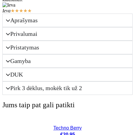
Ieva
★
★
★
★
★
Aprašymas
Privalumai
Pristatymas
Gamyba
DUK
Pirk 3 dėklus, mokėk tik už 2
Jums taip pat gali patikti
Techno Berry
€
20.95