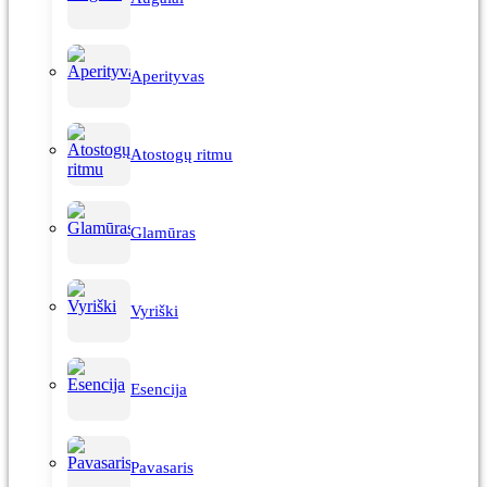
Aperityvas
Atostogų ritmu
Glamūras
Vyriški
Esencija
Pavasaris