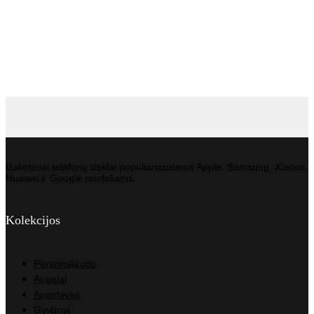
Išskirtiniai telefonų dėklai populiariausiems Apple, Samsung, Xiaomi,
Huawei ir Google modeliams.
Kolekcijos
Personalizuoti
Augalai
Aperityvas
Gyvūnai