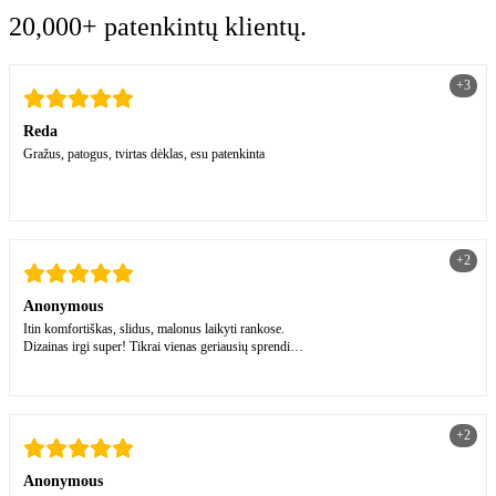
20,000+ patenkintų klientų.
+3
Reda
Gražus, patogus, tvirtas dėklas, esu patenkinta
+2
Anonymous
Itin komfortiškas, slidus, malonus laikyti rankose.
Dizainas irgi super! Tikrai vienas geriausių sprendimų
🤍
+2
Anonymous