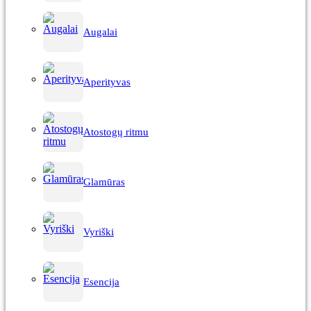
Augalai
Aperityvas
Atostogų ritmu
Glamūras
Vyriški
Esencija