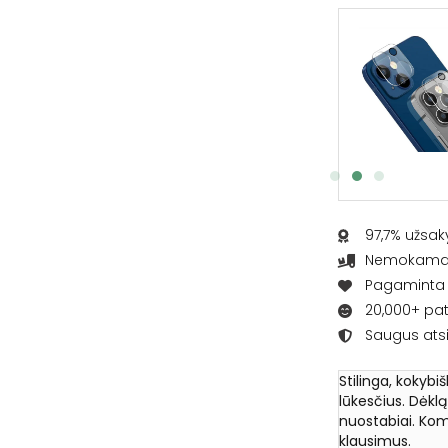
Apsauginis ekrano stikliukas
€
6.95
Į KREPŠELĮ
97,7% užsak
Nemokamas 
Pagaminta L
20,000+ pat
Saugus ats
Stilinga, kokybi
lūkesčius. Dėkl
nuostabiai. Kom
klausimus.