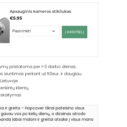
Apsauginis kameros stikliukas
€
5.95
Į KREPŠELĮ
ymų pristatoma per 1-3 darbo dienas.
siuntimas perkant už 50eur. ir daugiau.
ietuvoje.
enkintų klientų
iskaitymas
ška ir greita – Hopcover tikrai pateisino visus
ą gavau vos po kelių dienų, o dizainas atrodo
anda labai maloni ir greitai atsakė į visus mano