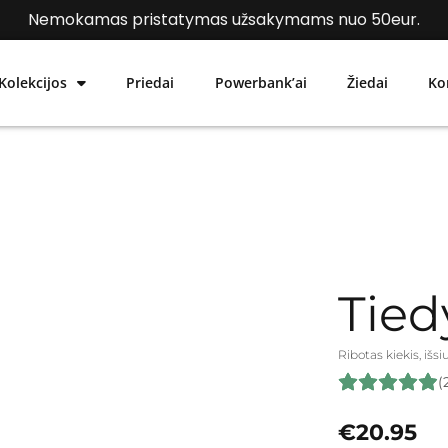
Nemokamas pristatymas užsakymams nuo 50eur.
Kolekcijos
Priedai
Powerbank’ai
Žiedai
Ko
Tied
Ribotas kiekis, išs
(
€
20.95