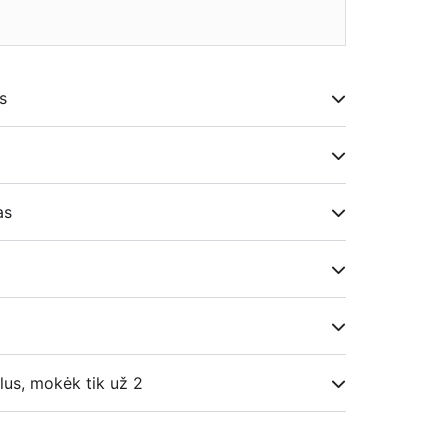
★
s
i
as
lus, mokėk tik už 2