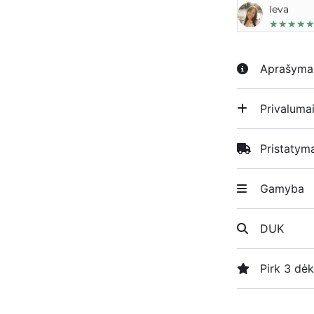
Ieva
★
★
★
★
Aprašyma
Privaluma
Pristatym
Gamyba
DUK
Pirk 3 dėk