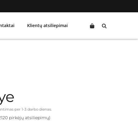
ntaktai
Klientų atsiliepimai
ye
iuntimas per 1-3 darbo dienas.
2120 pirkėjų atsiliepimų)