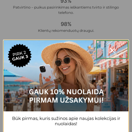
93%
Patvirtino – puikus pasirinkimas ieškantiems tvirto ir stilingo
telefono.
98%
Klientų rekomenduotų draugui.
Būk pirmas, kuris sužinos apie naujas kolekcijas ir
nuolaidas!