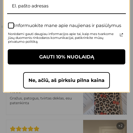
Informuokite mane apie naujienas ir pasiūlymus
Norėdami gauti daugiau informacijos apie tai, kaip mes tvarkome
jūsų duomenis rinkodaros komunikacijai, patikrinkite mūsų
privatumo politiką.
20,000+ patenkintų klientų.
GAUTI 10% NUOLAIDĄ
+3
Ne, ačiū, aš pirksiu pilna kaina
Reda
Gražus, patogus, tvirtas dėklas, esu
patenkinta
+2