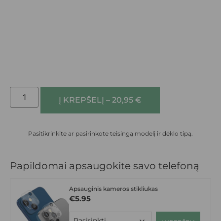
Į KREPŠELĮ – 20,95 €
Pasitikrinkite ar pasirinkote teisingą modelį ir dėklo tipą.
Papildomai apsaugokite savo telefoną
Apsauginis kameros stikliukas
€
5.95