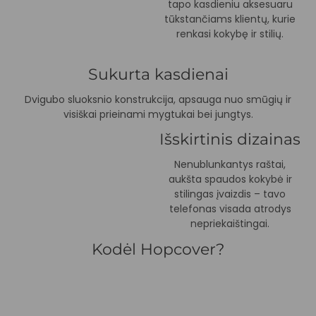
tapo kasdieniu aksesuaru
tūkstančiams klientų, kurie
renkasi kokybę ir stilių.
Sukurta kasdienai
Dvigubo sluoksnio konstrukcija, apsauga nuo smūgių ir
visiškai prieinami mygtukai bei jungtys.
Išskirtinis dizainas
Nenublunkantys raštai,
aukšta spaudos kokybė ir
stilingas įvaizdis – tavo
telefonas visada atrodys
nepriekaištingai.
Kodėl Hopcover?