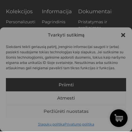
Kolekcijos
Informacija
Dokumentai
Personalizuoti
Pagrindinis
Pristatymas ir
grąžinimas
Augalai
Apie mus
Privatumo
Tvarkyti sutikimą
Aperityvas
Klientų
politika
atsiliepimai
Gyvūnai
Siekdami teikti geriausią patirtį, įrenginio informacijai saugoti ir (arba)
Slapukų politika
Kontaktai
Printai
pasiekti naudojame tokias technologijas kaip slapukus. Jei sutiksime su
(EU)
DUK
Vasara
šiomis technologijomis, galėsime apdoroti duomenis, tokius kaip naršymo
Verslui
elgsena arba unikalūs ID šioje svetainėje. Nesutikimas arba sutikimo
Personažai
atšaukimas gali neigiamai paveikti tam tikras funkcijas ir funkcijas.
SEKITE
MUS
Priimti
Atmesti
Peržiūrėti nuostatas
© 2026 HOPCOVER.LT ©
Slapukų politika
Privatumo politika