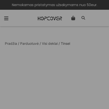
Nemokamas pristatymas užsakymams nuo 50eur.
Pradžia
/
Parduotuvė
/
Visi deklai
/ Tinsel