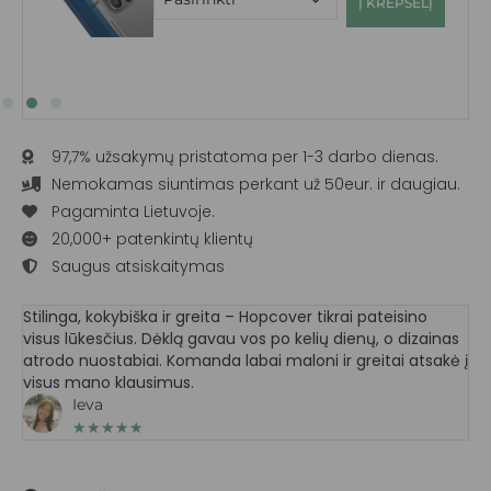
Į KREPŠELĮ
97,7% užsakymų pristatoma per 1-3 darbo dienas.
Nemokamas siuntimas perkant už 50eur. ir daugiau.
Pagaminta Lietuvoje.
20,000+ patenkintų klientų
Saugus atsiskaitymas
Stilinga, kokybiška ir greita – Hopcover tikrai pateisino
visus lūkesčius. Dėklą gavau vos po kelių dienų, o dizainas
atrodo nuostabiai. Komanda labai maloni ir greitai atsakė į
visus mano klausimus.
Ieva
★
★
★
★
★