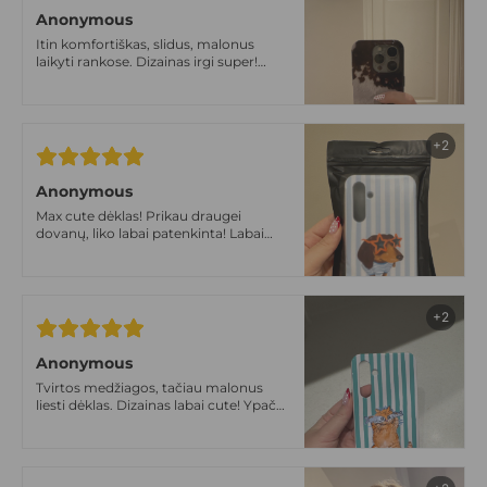
Anonymous
Itin komfortiškas, slidus, malonus
laikyti rankose. Dizainas irgi super!
Tikrai vienas geriausių sprendimų
+2
Anonymous
Max cute dėklas! Prikau draugei
dovanų, liko labai patenkinta! Labai
gera kokybė, tvirtas.
+2
Anonymous
Tvirtos medžiagos, tačiau malonus
liesti dėklas. Dizainas labai cute! Ypač
tokiom niūriom lapkričio dienom