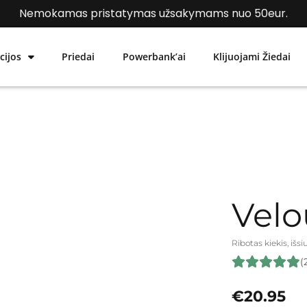
Hopcover akcija: Pirk 3 dėklus, mokėk už 2.
Nemokamas pristatymas užsakymams nuo 50eur.
cijos
Priedai
Powerbank’ai
Klijuojami Žiedai
Velo
Ribotas kiekis, išs
(
€
20.95