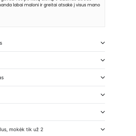
anda labai maloni ir greitai atsakė į visus mano
★
s
i
as
lus, mokėk tik už 2