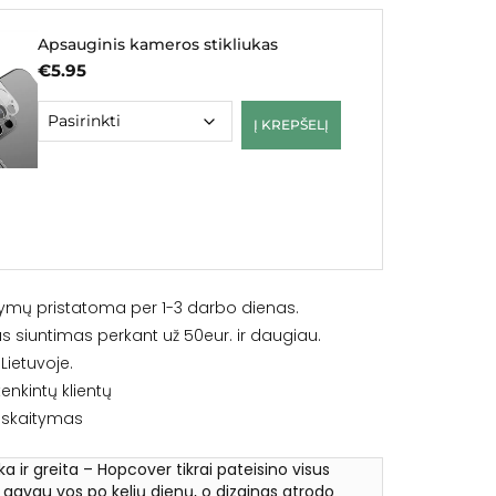
Apsauginis kameros stikliukas
€
5.95
Į KREPŠELĮ
ymų pristatoma per 1-3 darbo dienas.
siuntimas perkant už 50eur. ir daugiau.
ietuvoje.
enkintų klientų
iskaitymas
ška ir greita – Hopcover tikrai pateisino visus
ą gavau vos po kelių dienų, o dizainas atrodo