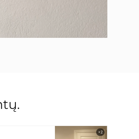
tų.
+2