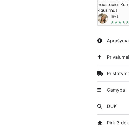
nuostabiai. Kom
klausimus.
Ieva
★
★
★
★
Aprašyma
Privaluma
Pristatym
Gamyba
DUK
Pirk 3 dėk