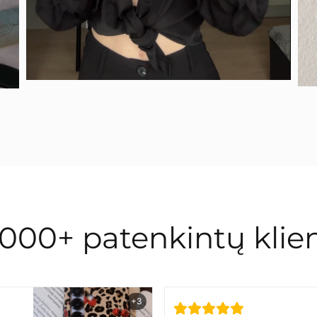
000+ patenkintų klien
+3