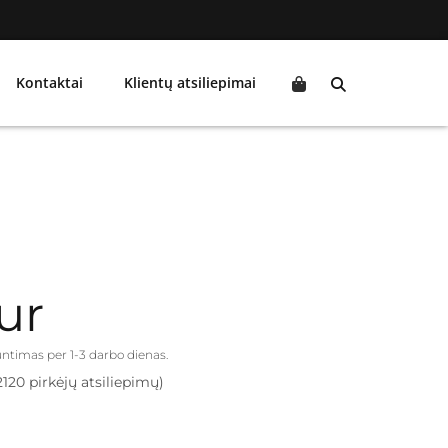
Kontaktai
Klientų atsiliepimai
ur
iuntimas per 1-3 darbo dienas.
2120 pirkėjų atsiliepimų)