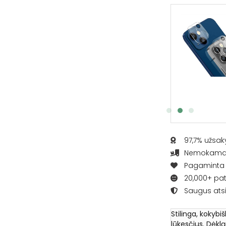
Apsauginis ekrano stikliukas
€
6.95
Į KREPŠELĮ
97,7% užsak
Nemokamas 
Pagaminta L
20,000+ pat
Saugus ats
Stilinga, kokybi
lūkesčius. Dėkl