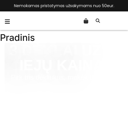
Nemokamas pristatymas užsakymams nuo 50eur.
Pradinis
3 DĖKLAI UŽ 2-
IEJŲ KAINĄ!
Pirk tris dėkliukus, mokėk tik už du.
Rinktis dėklus