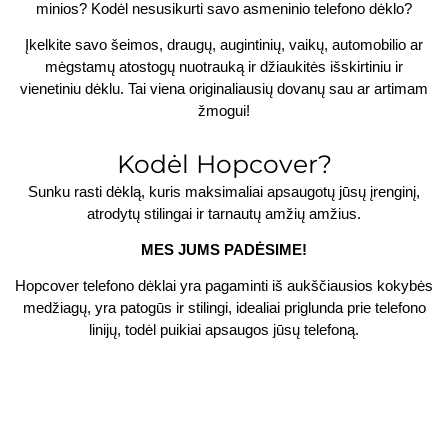
minios? Kodėl nesusikurti savo asmeninio telefono dėklo?
Įkelkite savo šeimos, draugų, augintinių, vaikų, automobilio ar
mėgstamų atostogų nuotrauką ir džiaukitės išskirtiniu ir
vienetiniu dėklu. Tai viena originaliausių dovanų sau ar artimam
žmogui!
Kodėl Hopcover?
Sunku rasti dėklą, kuris maksimaliai apsaugotų jūsų įrenginį,
atrodytų stilingai ir tarnautų amžių amžius.
MES JUMS PADĖSIME!
Hopcover telefono dėklai yra pagaminti iš aukščiausios kokybės
medžiagų, yra patogūs ir stilingi, idealiai priglunda prie telefono
linijų, todėl puikiai apsaugos jūsų telefoną.