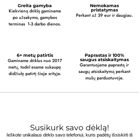
Greita gamyba
Nemokamas
pristatymas
Kiekvieną dėklą gaminame
Perkant už 39 eur ir daugiau.
po užsakymo, gamybos
terminas 1-3 darbo dienos.
6+ metų patirtis
Paprastas ir 100%
saugus atsiskaitymas
Gaminame dėklus nuo 2017
Garantuojame paprastą ir
metų, todėl esame sukaupę
saugų atsiskaitymą perkant
didžiulę patirtį šioje srityje.
mūsų parduotuvėje.
Susikurk savo dėklą!
Ieškote unikalaus dėklo savo telefonui, kuris padėtų išsiskirti iš