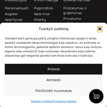
Personalizuoti
Pagrindinis
Pristatymas ir
grąžinimas
Augalai
Apie mus
Privatumo
Aperityvas
Klientų
politika
atsiliepimai
Gyvūnai
Tvarkyti sutikimą
Slapukų politika
Kontaktai
Printai
(EU)
DUK
Vasara
Siekdami teikti geriausią patirtį, įrenginio informacijai saugoti ir (arba)
Verslui
Personažai
pasiekti naudojame tokias technologijas kaip slapukus. Jei sutiksime su
šiomis technologijomis, galėsime apdoroti duomenis, tokius kaip naršymo
elgsena arba unikalūs ID šioje svetainėje. Nesutikimas arba sutikimo
SEKITE
atšaukimas gali neigiamai paveikti tam tikras funkcijas ir funkcijas.
MUS
Priimti
Atmesti
© 2026 HOPCOVER.LT ©
Peržiūrėti nuostatas
Slapukų politika
Privatumo politika