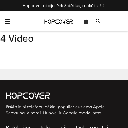
Hopcover akcija: Pirk 3 dėklus, mokėk už 2.
4 Video
Išskirtiniai telefonų dėklai populiariausiems Apple,
Samsung, Xiaomi, Huawei ir Google modeliams.
Kolekcijos
Informacija
Dokumentai