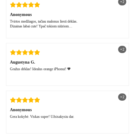
+2
Anonymous
Tvirtos medžiagos, tačiau malonus liesti dėklas.
Dizainas labai cute! Ypač tokiom niūriom
lapkričio dienom🤍
+2
Augustyna G.
Gražus dėklas! Idealus orange iPhonui! 🧡
+2
Anonymous
Gera kokybė. Viskas super! Užsisakysiu dar.