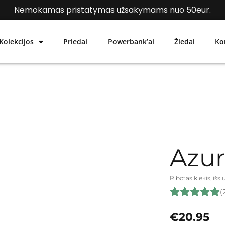
Nemokamas pristatymas užsakymams nuo 50eur.
Kolekcijos
Priedai
Powerbank’ai
Žiedai
Ko
Azu
Ribotas kiekis, išs
(
€
20.95