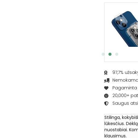
Apsauginis ekrano stikliukas
€
6.95
Į KREPŠELĮ
97,7% užsak
Nemokamas 
Pagaminta L
20,000+ pat
Saugus ats
Stilinga, kokybi
lūkesčius. Dėkl
nuostabiai. Kom
klausimus.