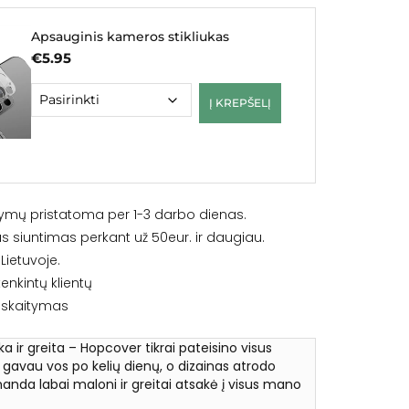
Apsauginis kameros stikliukas
€
5.95
Į KREPŠELĮ
ymų pristatoma per 1-3 darbo dienas.
siuntimas perkant už 50eur. ir daugiau.
ietuvoje.
enkintų klientų
iskaitymas
ška ir greita – Hopcover tikrai pateisino visus
ą gavau vos po kelių dienų, o dizainas atrodo
anda labai maloni ir greitai atsakė į visus mano