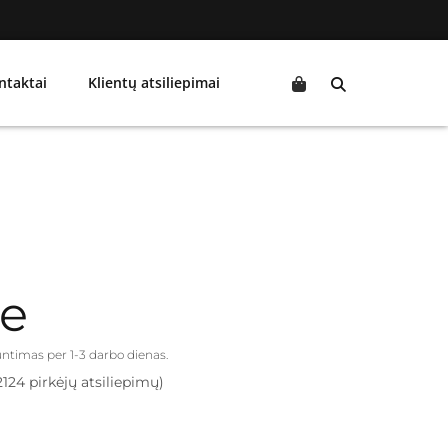
ntaktai
Klientų atsiliepimai
re
iuntimas per 1-3 darbo dienas.
2124 pirkėjų atsiliepimų)