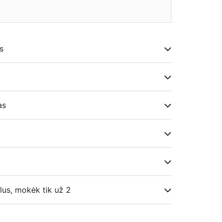
★
s
i
as
lus, mokėk tik už 2