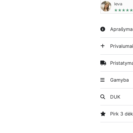
Ieva
★
★
★
★
Aprašyma
Privaluma
Pristatym
Gamyba
DUK
Pirk 3 dėk