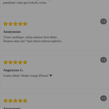
patenkinta! Labai gera kokybė, tvirtas.
+2
Anonymous
Tvirtos medžiagos, tačiau malonus liesti dėklas.
Dizainas labai cute! Ypač tokiom niūriom lapkričio
dienom🤍
+2
Augustyna G.
Gražus dėklas! Idealus orange iPhonui! 🧡
+2
Anonymous