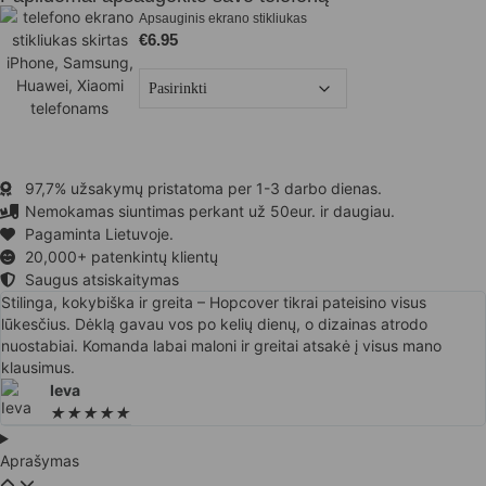
Apsauginis ekrano stikliukas
€
6.95
97,7% užsakymų pristatoma per 1-3 darbo dienas.
Nemokamas siuntimas perkant už 50eur. ir daugiau.
Pagaminta Lietuvoje.
20,000+ patenkintų klientų
Saugus atsiskaitymas
Stilinga, kokybiška ir greita – Hopcover tikrai pateisino visus
lūkesčius. Dėklą gavau vos po kelių dienų, o dizainas atrodo
nuostabiai. Komanda labai maloni ir greitai atsakė į visus mano
klausimus.
Ieva
★
★
★
★
★
Aprašymas