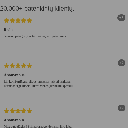
20,000+ patenkintų klientų.
+3
Reda
Gražus, patogus, tvirtas dėklas, esu patenkinta
+2
Anonymous
Itin komfortiškas, slidus, malonus laikyti rankose.
Dizainas irgi super! Tikrai vienas geriausių sprendimų
🤍
+2
Anonymous
Max cute dėklas! Prikau draugei dovanų, liko labai