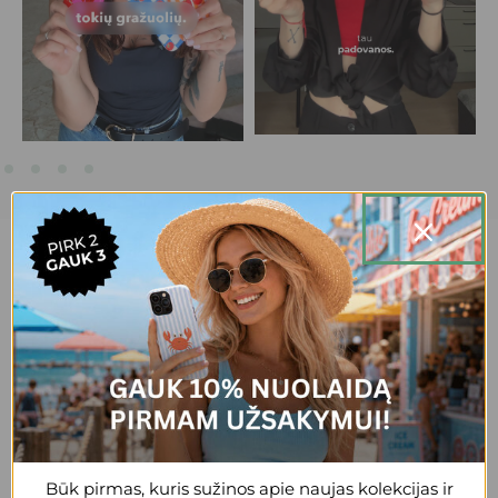
20,000+ patenkintų klientų.
+3
Reda
Gražus, patogus, tvirtas dėklas, esu
patenkinta
Būk pirmas, kuris sužinos apie naujas kolekcijas ir