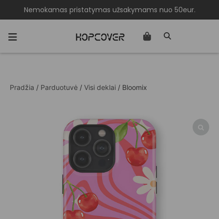
Nemokamas pristatymas užsakymams nuo 50eur.
Pradžia
/
Parduotuvė
/
Visi deklai
/ Bloomix