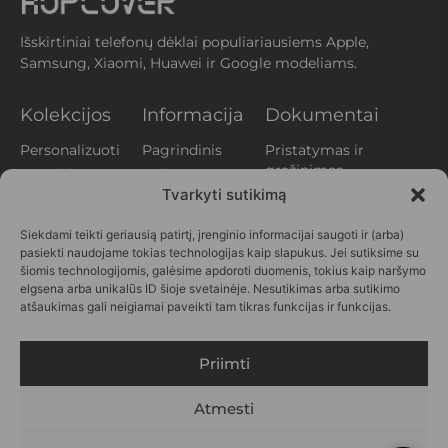
Išskirtiniai telefonų dėklai populiariausiems Apple,
Samsung, Xiaomi, Huawei ir Google modeliams.
Kolekcijos
Informacija
Dokumentai
Personalizuoti
Pagrindinis
Pristatymas ir
grąžinimas
Augalai
Apie mus
Privatumo
Tvarkyti sutikimą
Aperityvas
Klientų
politika
atsiliepimai
Gyvūnai
Siekdami teikti geriausią patirtį, įrenginio informacijai saugoti ir (arba)
Slapukų politika
Kontaktai
Printai
pasiekti naudojame tokias technologijas kaip slapukus. Jei sutiksime su
(EU)
DUK
Vasara
šiomis technologijomis, galėsime apdoroti duomenis, tokius kaip naršymo
Verslui
elgsena arba unikalūs ID šioje svetainėje. Nesutikimas arba sutikimo
Personažai
atšaukimas gali neigiamai paveikti tam tikras funkcijas ir funkcijas.
SEKITE
MUS
Priimti
Atmesti