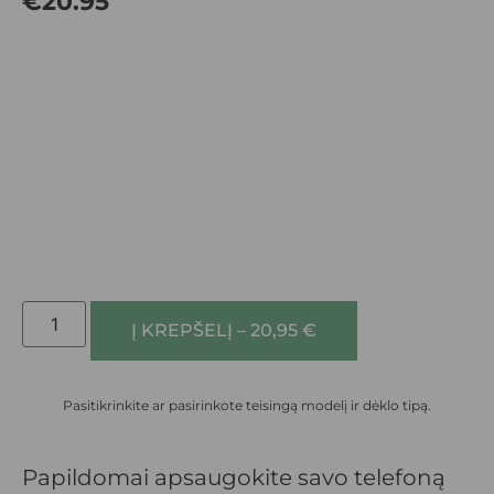
€
20.95
Į KREPŠELĮ – 20,95 €
Pasitikrinkite ar pasirinkote teisingą modelį ir dėklo tipą.
Papildomai apsaugokite savo telefoną