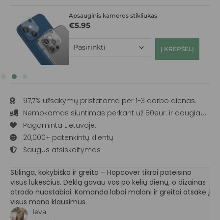
Apsauginis kameros stikliukas
€
5.95
Į KREPŠELĮ
97,7% užsakymų pristatoma per 1-3 darbo dienas.
Nemokamas siuntimas perkant už 50eur. ir daugiau.
Pagaminta Lietuvoje.
20,000+ patenkintų klientų
Saugus atsiskaitymas
Stilinga, kokybiška ir greita – Hopcover tikrai pateisino
visus lūkesčius. Dėklą gavau vos po kelių dienų, o dizainas
atrodo nuostabiai. Komanda labai maloni ir greitai atsakė į
visus mano klausimus.
Ieva