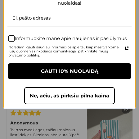
nuolaidas!
+2
Anonymous
Itin komfortiškas, slidus, malonus
laikyti rankose. Dizainas irgi super!
Informuokite mane apie naujienas ir pasiūlymus
Tikrai vienas geriausių sprendimų
Norėdami gauti daugiau informacijos apie tai, kaip mes tvarkome
jūsų duomenis rinkodaros komunikacijai, patikrinkite mūsų
privatumo politiką.
+2
GAUTI 10% NUOLAIDĄ
Anonymous
Max cute dėklas! Prikau draugei
dovanų, liko labai patenkinta! Labai
gera kokybė, tvirtas.
Ne, ačiū, aš pirksiu pilna kaina
+2
Anonymous
Tvirtos medžiagos, tačiau malonus
liesti dėklas. Dizainas labai cute! Ypač