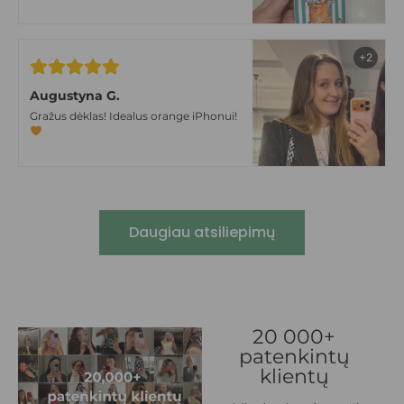
tokiom niūriom lapkričio dienom
+2
Augustyna G.
Gražus dėklas! Idealus orange iPhonui!
Daugiau atsiliepimų
20 000+
patenkintų
klientų