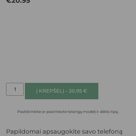
€
20.95
Į KREPŠELĮ – 20,95 €
Pasitikrinkite ar pasirinkote teisingą modelį ir dėklo tipą.
Papildomai apsaugokite savo telefoną