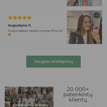
tokiom niūriom lapkričio dienom
+2
Augustyna G.
Gražus dėklas! Idealus orange iPhonui!
Daugiau atsiliepimų
20 000+
patenkintų
klientų