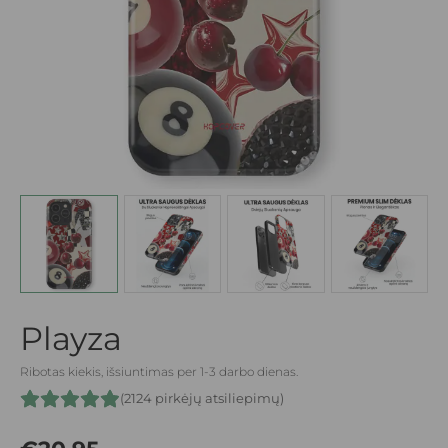
Playza
Ribotas kiekis, išsiuntimas per 1-3 darbo dienas.
(2124 pirkėjų atsiliepimų)