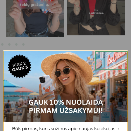
20,000+ patenkintų klientų.
+3
Reda
Gražus, patogus, tvirtas dėklas, esu
patenkinta
Būk pirmas, kuris sužinos apie naujas kolekcijas ir