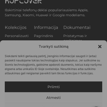
Išskirtiniai telefonų dėklai populiariausiems Apple,
Samsung, Xiaomi, Huawei ir Google modeliams.
Kolekcijos
Informacija
Dokumentai
Personalizuoti
Pagrindinis
Pristatymas ir
grąžinimas
Augalai
Apie mus
Privatumo
Tvarkyti sutikimą
Aperityvas
Klientų
politika
atsiliepimai
Gyvūnai
Siekdami teikti geriausią patirtį, įrenginio informacijai saugoti ir (arba)
Slapukų politika
Kontaktai
Printai
pasiekti naudojame tokias technologijas kaip slapukus. Jei sutiksime su
(EU)
DUK
Vasara
šiomis technologijomis, galėsime apdoroti duomenis, tokius kaip naršymo
Verslui
elgsena arba unikalūs ID šioje svetainėje. Nesutikimas arba sutikimo
Personažai
atšaukimas gali neigiamai paveikti tam tikras funkcijas ir funkcijas.
SEKITE
MUS
Priimti
Atmesti