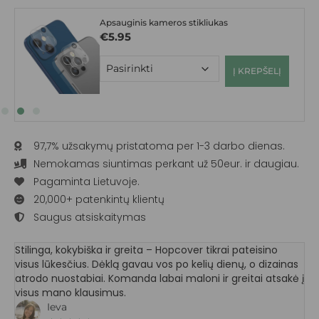
Apsauginis kameros stikliukas
€
5.95
Į KREPŠELĮ
97,7% užsakymų pristatoma per 1-3 darbo dienas.
Nemokamas siuntimas perkant už 50eur. ir daugiau.
Pagaminta Lietuvoje.
20,000+ patenkintų klientų
Saugus atsiskaitymas
Stilinga, kokybiška ir greita – Hopcover tikrai pateisino
visus lūkesčius. Dėklą gavau vos po kelių dienų, o dizainas
atrodo nuostabiai. Komanda labai maloni ir greitai atsakė į
visus mano klausimus.
Ieva