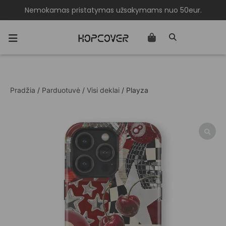
Nemokamas pristatymas užsakymams nuo 50eur.
Pradžia
/
Parduotuvė
/
Visi deklai
/ Playza