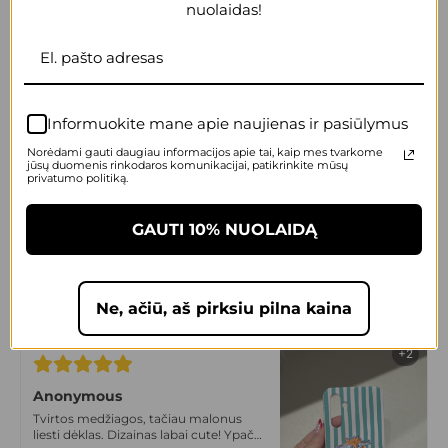
nuolaidas!
+2
Anonymous
Itin komfortiškas, slidus, malonus
laikyti rankose. Dizainas irgi super!
Informuokite mane apie naujienas ir pasiūlymus
Tikrai vienas geriausių sprendimų
Norėdami gauti daugiau informacijos apie tai, kaip mes tvarkome
jūsų duomenis rinkodaros komunikacijai, patikrinkite mūsų
privatumo politiką.
+2
GAUTI 10% NUOLAIDĄ
Anonymous
Max cute dėklas! Prikau draugei
dovanų, liko labai patenkinta! Labai
gera kokybė, tvirtas.
Ne, ačiū, aš pirksiu pilna kaina
+2
Anonymous
Tvirtos medžiagos, tačiau malonus
liesti dėklas. Dizainas labai cute! Ypač