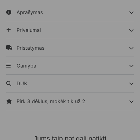
Aprašymas
Privalumai
Pristatymas
Gamyba
DUK
Pirk 3 dėklus, mokėk tik už 2
Jums taip pat gali patikti