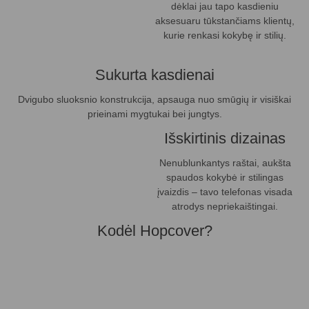
dėklai jau tapo kasdieniu
aksesuaru tūkstančiams klientų,
kurie renkasi kokybę ir stilių.
Sukurta kasdienai
Dvigubo sluoksnio konstrukcija, apsauga nuo smūgių ir visiškai
prieinami mygtukai bei jungtys.
Išskirtinis dizainas
Nenublunkantys raštai, aukšta
spaudos kokybė ir stilingas
įvaizdis – tavo telefonas visada
atrodys nepriekaištingai.
Kodėl Hopcover?