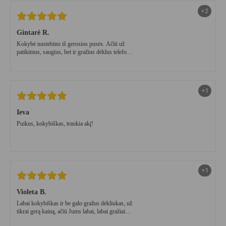
+2
Gintarė R.
Kokybė nustebino iš gerosios pusės. Ačiū už
patikimus, saugius, bet ir gražius dėklus telefono
dėklus!
+1
Ieva
Puikus, kokybiškas, traukia akį!
+1
Violeta B.
Labai kokybiškas ir be galo gražus dėkliukas, už
tikrai gerą kainą, ačiū Jums labai, labai gražiai
supakuotas, tikrai pas jus dar sugryšiu! Ačiū kad