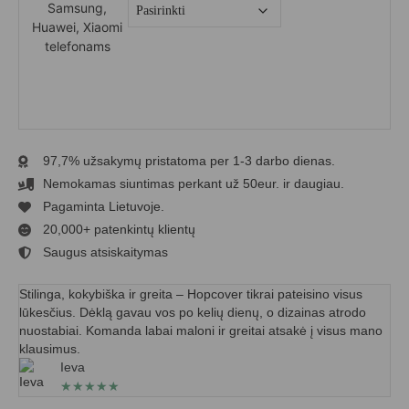
97,7% užsakymų pristatoma per 1-3 darbo dienas.
Nemokamas siuntimas perkant už 50eur. ir daugiau.
Pagaminta Lietuvoje.
20,000+ patenkintų klientų
Saugus atsiskaitymas
Stilinga, kokybiška ir greita – Hopcover tikrai pateisino visus
lūkesčius. Dėklą gavau vos po kelių dienų, o dizainas atrodo
nuostabiai. Komanda labai maloni ir greitai atsakė į visus mano
klausimus.
Ieva
★
★
★
★
★