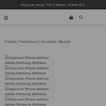
Hopcover akcija: Pirk 3 dėklus, mokėk už 2.
Pradžia
/
Parduotuvė
/
Visi deklai
/ Bluzzle