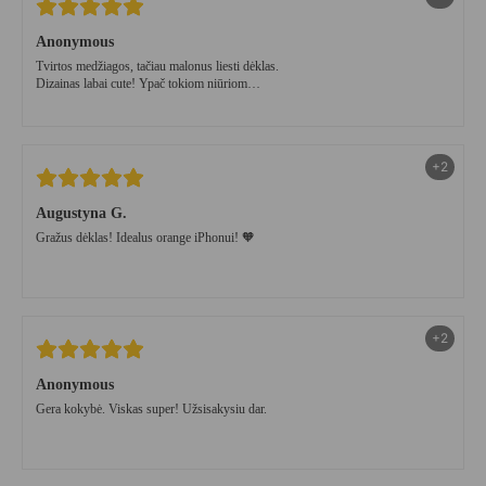
Anonymous
Tvirtos medžiagos, tačiau malonus liesti dėklas.
Dizainas labai cute! Ypač tokiom niūriom
lapkričio dienom🤍
+2
Augustyna G.
Gražus dėklas! Idealus orange iPhonui! 🧡
+2
Anonymous
Gera kokybė. Viskas super! Užsisakysiu dar.