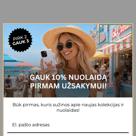
20,000+ patenkintų klientų.
Būk pirmas, kuris sužinos apie naujas kolekcijas ir
nuolaidas!
+3