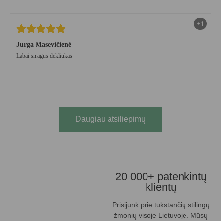
esate🙂
+1
Jurga Masevičienė
Labai smagus dėkliukas
Daugiau atsiliepimų
20 000+ patenkintų
klientų
Prisijunk prie tūkstančių stilingų
žmonių visoje Lietuvoje. Mūsų