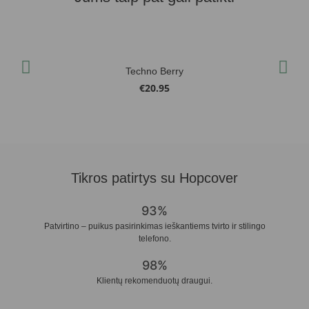
Techno Berry
€
20.95
Tikros patirtys su Hopcover
93%
Patvirtino – puikus pasirinkimas ieškantiems tvirto ir stilingo
telefono.
98%
Klientų rekomenduotų draugui.