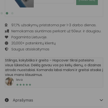
97,7% užsakymų pristatoma per 1-3 darbo dienas.
Nemokamas siuntimas perkant už 50eur. ir daugiau.
Pagaminta Lietuvoje.
20,000+ patenkintų klientų
Saugus atsiskaitymas
Stilinga, kokybiška ir greita – Hopcover tikrai pateisino
visus lūkesčius. Dėklą gavau vos po kelių dienų, o dizainas
atrodo nuostabiai. Komanda labai maloni ir greitai atsakė į
visus mano klausimus.
Ieva
★
★
★
★
★
Aprašymas