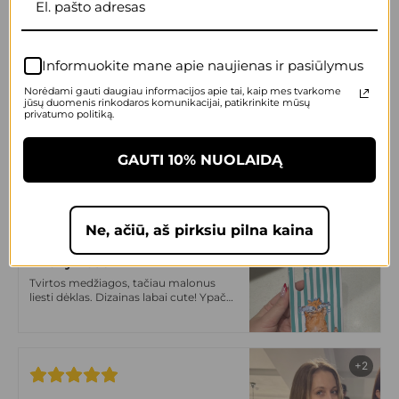
Itin komfortiškas, slidus, malonus
laikyti rankose. Dizainas irgi super!
Tikrai vienas geriausių sprendimų
Informuokite mane apie naujienas ir pasiūlymus
+2
Norėdami gauti daugiau informacijos apie tai, kaip mes tvarkome
jūsų duomenis rinkodaros komunikacijai, patikrinkite mūsų
privatumo politiką.
Anonymous
Max cute dėklas! Prikau draugei
dovanų, liko labai patenkinta! Labai
GAUTI 10% NUOLAIDĄ
gera kokybė, tvirtas.
+2
Ne, ačiū, aš pirksiu pilna kaina
Anonymous
Tvirtos medžiagos, tačiau malonus
liesti dėklas. Dizainas labai cute! Ypač
tokiom niūriom lapkričio dienom
+2