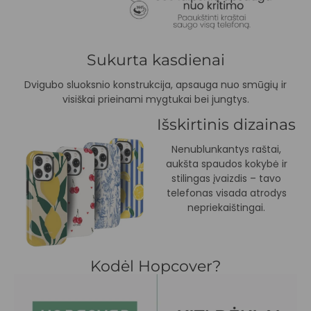
Sukurta kasdienai
Dvigubo sluoksnio konstrukcija, apsauga nuo smūgių ir
visiškai prieinami mygtukai bei jungtys.
Išskirtinis dizainas
Nenublunkantys raštai,
aukšta spaudos kokybė ir
stilingas įvaizdis – tavo
telefonas visada atrodys
nepriekaištingai.
Kodėl Hopcover?