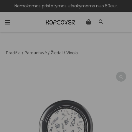
Nemokamas pristatymas užsakymams nuo 50eur.
Pradžia
/
Parduotuvė
/
Žiedai
/ Vinola