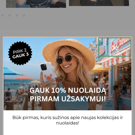
20,000+ patenkintų klientų.
+3
Reda
Gražus, patogus, tvirtas dėklas, esu
patenkinta
+2
Būk pirmas, kuris sužinos apie naujas kolekcijas ir
nuolaidas!
Anonymous