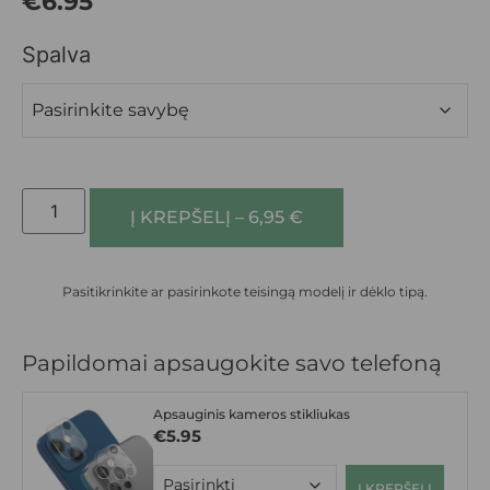
€
6.95
Spalva
Į KREPŠELĮ – 6,95 €
Pasitikrinkite ar pasirinkote teisingą modelį ir dėklo tipą.
Papildomai apsaugokite savo telefoną
Apsauginis kameros stikliukas
€
5.95
Į KREPŠELĮ