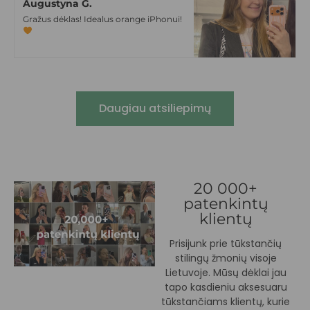
Augustyna G.
Gražus dėklas! Idealus orange iPhonui!
Daugiau atsiliepimų
20 000+
patenkintų
klientų
Prisijunk prie tūkstančių
stilingų žmonių visoje
Lietuvoje. Mūsų dėklai jau
tapo kasdieniu aksesuaru
tūkstančiams klientų, kurie