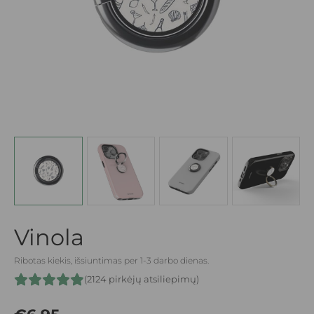
Vinola
Ribotas kiekis, išsiuntimas per 1-3 darbo dienas.
(2124 pirkėjų atsiliepimų)