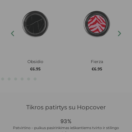
Obsidio
Fierza
€
6.95
€
6.95
Tikros patirtys su Hopcover
93%
Patvirtino – puikus pasirinkimas ieškantiems tvirto ir stilingo