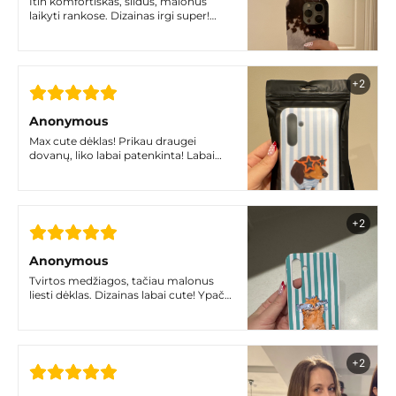
Itin komfortiškas, slidus, malonus
laikyti rankose. Dizainas irgi super!
Tikrai vienas geriausių sprendimų
+2
Anonymous
Max cute dėklas! Prikau draugei
dovanų, liko labai patenkinta! Labai
gera kokybė, tvirtas.
+2
Anonymous
Tvirtos medžiagos, tačiau malonus
liesti dėklas. Dizainas labai cute! Ypač
tokiom niūriom lapkričio dienom
+2