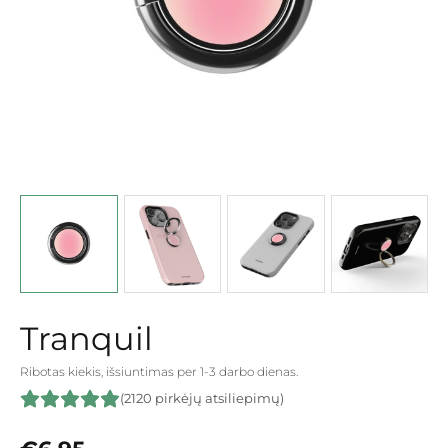
Tranquil
Ribotas kiekis, išsiuntimas per 1-3 darbo dienas.
(2120 pirkėjų atsiliepimų)