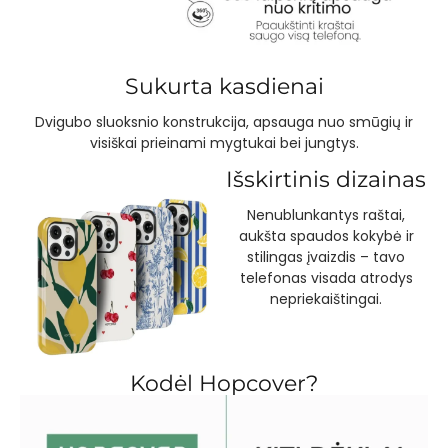
Sukurta kasdienai
Dvigubo sluoksnio konstrukcija, apsauga nuo smūgių ir
visiškai prieinami mygtukai bei jungtys.
Išskirtinis dizainas
Nenublunkantys raštai,
aukšta spaudos kokybė ir
stilingas įvaizdis – tavo
telefonas visada atrodys
nepriekaištingai.
Kodėl Hopcover?