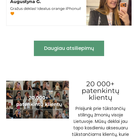
Augustyna G.
Gražus dėklas! Idealus orange iPhonui!
Daugiau atsiliepimų
20 000+
patenkintų
klientų
Prisijunk prie tūkstančių
stilingų žmonių visoje
Lietuvoje. Mūsų dėklai jau
tapo kasdieniu aksesuaru
tūkstančiams klientų, kurie