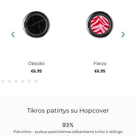
Obsidio
Fierza
€
6.95
€
6.95
Tikros patirtys su Hopcover
93%
Patvirtino – puikus pasirinkimas ieškantiems tvirto ir stilingo