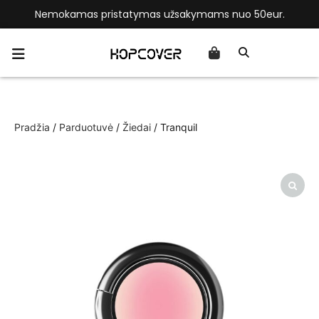
Nemokamas pristatymas užsakymams nuo 50eur.
Pradžia
/
Parduotuvė
/
Žiedai
/ Tranquil