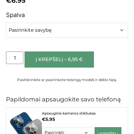
€
6.95
Spalva
Į KREPŠELĮ – 6,95 €
Pasitikrinkite ar pasirinkote teisingą modelį ir dėklo tipą.
Papildomai apsaugokite savo telefoną
Apsauginis kameros stikliukas
€
5.95
Į KREPŠELĮ