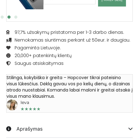
97,7% užsakymų pristatoma per 1-3 darbo dienas.
Nemokamas siuntimas perkant už 50eur. ir daugiau.
Pagaminta Lietuvoje.
20,000+ patenkintų klientų
Saugus atsiskaitymas
Stilinga, kokybiška ir greita – Hopcover tikrai pateisino
visus lūkesčius. Dėklą gavau vos po kelių dienų, o dizainas
atrodo nuostabiai. Komanda labai maloni ir greitai atsakė į
visus mano klausimus.
Ieva
★
★
★
★
★
Aprašymas